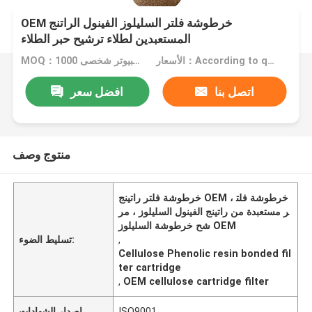
OEM خرطوشة فلتر السليلوز الفينول الراتنج
المستعبدين لطلاء ترشيح حبر الطلاء
الأسعار：According to quantity
MOQ：جهاز كمبيوتر شخصى 1000
اتصل بنا
افضل سعر
منتوج وصف
خرطوشة فلتر راتينج OEM ، خرطوشة فلت
ر مستعبدة من راتينج الفينول السليلوز ، مر
شح خرطوشة السليلوز OEM
,
تسليط الضوء:
Cellulose Phenolic resin bonded fil
ter cartridge
,
OEM cellulose cartridge filter
ISO9001
إصدار الشهادات