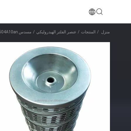
منزل
/
المنتجات
/
عنصر الفلتر الهيدروليكي
/
مسدس Mr2504A10an شاحنة مضخة العودة عنصر فلتر الزيت الهيدروليكي MR2504A10AN