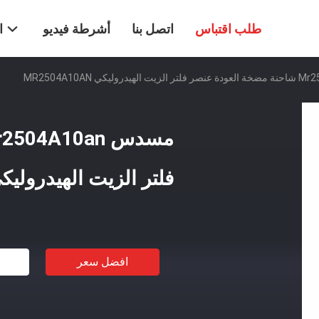
طلب اقتباس
اتصل بنا
أشرطة فيديو
ا
فلتر الزيت الهيدروليكي 504A10AN
افضل سعر