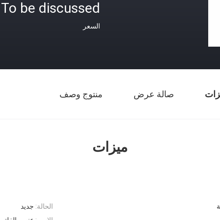
To be discussed
السعر
زات
صالة عرض
منتوج وصف
ميزات
ة
الحالة:
جديد
الاسم:
عنصر الفلتر 