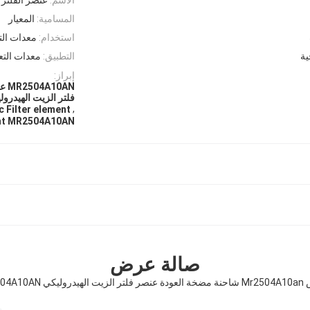
المسامية:
المعيار
استخدام:
معدات الت
ية
التطبيق:
معدات التعد
إبراز:
0AN
فلتر الزيت الهيدروليكي A10AN
,
c Filter element
ment MR2504A10AN
صالة عرض
كي MR2504A10AN