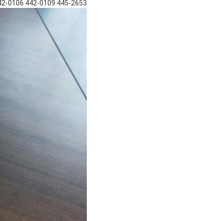
445-2653 442-0109 442-0106 361-7479 4452653 4420109 4420106 3617479