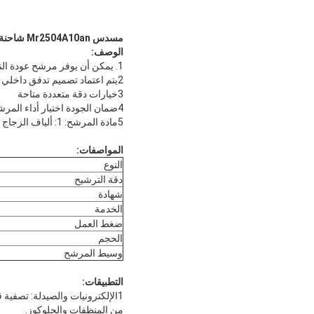
مسدس Mr2504A10an شاحنة مضخة عودة النفط عنصر فلتر هيدروليكي عنصر فلتر MR2504A10AN
الوصف:
1. يمكن أن يوفر مرشح عودة النفط العملي معدل إزالة الجسيمات ممتازة
2يتم اعتماد تصميم تدفق داخلي خارجي
3خيارات دقة متعددة متاحة
4ضمان الجودة اختبار أداء المرشح المستمر ومراقبة الجودة مع الكشف عن الفقاعات تضمن الجودة العالية لعنصر مرشح POKE
5مادة المرشح: 1: ألياف الزجاج 2: الشبكة المعدنية 3: ورق ألياف خزف الخشب 4: الألياف الاصطناعية 5: ألياف البوليستر
المواصفات:
النوع
دقة الترشيح
شهادة
الخدمة
ضغط العمل
الحجم
وسيط المرشح
التطبيقات:
1الإلكترونيات والصيدلة: تصفية قبل المعالجة من مياه التناضح العكسي والمياه المهجورة، تصفية قبل المعالجة
من المنظفات والجلوكوز.