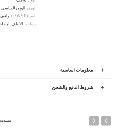
الوزن:
الوزن القياسي
البعد ((L*W*H):
واقف
وسائط:
الألياف الزجاج
معلومات اساسية
شروط الدفع والشحن
مسدس Mr2504A10an شاحنة مضخة العودة عنصر فلتر الزيت الهيدرولي