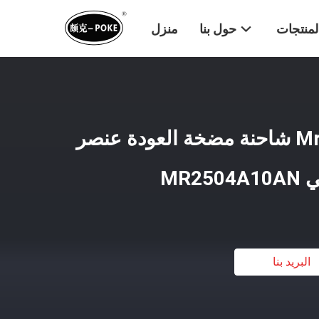
لمنتجات
حول بنا
منزل
مسدس Mr2504A10an شاحنة مضخة العودة عنصر
MR2
البريد بنا