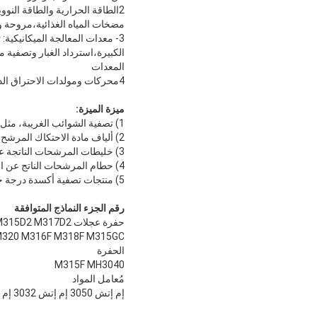
2الطاقة الحرارية والطاقة النوو
مضخات المياه الغذائية،مروحة وأن
3- معدات المعالجة الميكانيكية
الكبيرة،استرداد الغبار وتصفية م
المعدات
4محركات ومولدات الاحتراق الداخلي للسكك الحديدية: تصفية زيت التشحيم وزيت المحرك.
ميزة الميزة:
1) تصفية الشوائب الغريبة، مثل الغبار في الهواء الذي يدخل علبة التروس من خلال صمام التهوية.
2) ألياف مادة الاحتكاك المرشح الناتجة عن الاحتكاك لألواح الاحتكاك للمشبك وألواح الصلب.
3) خليطات المرشحات الناتجة عن بيئات العمل عالية درجة الحرارة من الأجزاء البلاستيكية مثل أغطية الزيت وحلقات الختم.
4) حطام المرشحات الناتج عن الاحتكاك بين الأجزاء المعدنية مثل العجلات والحزام الصلب والسلاسل.
5) منتجات تصفية أكسدة درجة حرارة عالية من زيت علبة التروس نفسها، مثل الأحماض العضوية المختلفة، كوك أسفلت، والكربيدات، الخ.
رقم الجزء النماذج المتوافقة
حفرة عجلات M323F 416F M313-07 M314 MH3026 M315 M317F MH3040 M315D2 M317D2
M320 M316F M318F M315GC
الحفرة
M315F MH3040
مُعامل المواد
إم إتش 3050 إم إتش 3032 إم إتش 3040 إم إتش 3026 إم إتش 3022 إم إتش 3024