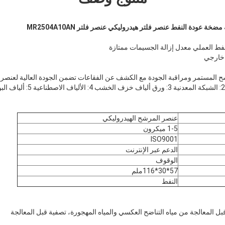
عنصر المرشح الهيدروليكي
اترك رسالة
1-5 ميكرون
ISO9001
الدعم عبر الإنترنت
الوقوف
57*30*116ملم
النفط