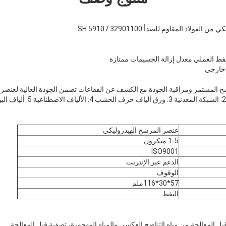
فولاذ المقاوم للصدأ 32901100 SH 59107
عنصر المرشح الهيدروليكي
1-5 ميكرون
ISO9001
الدعم عبر الإنترنت
الوقوف
57*30*116ملم
النفط