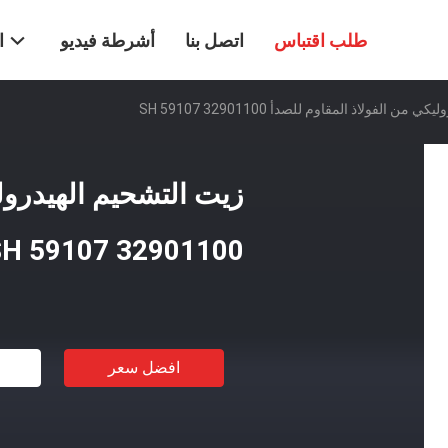
طلب اقتباس
اتصل بنا
أشرطة فيديو
ا
ن الفولاذ المقاوم للصدأ 32901100 SH 59107
زيت التشحيم الهيدرولي
32901100 SH 59107
افضل سعر