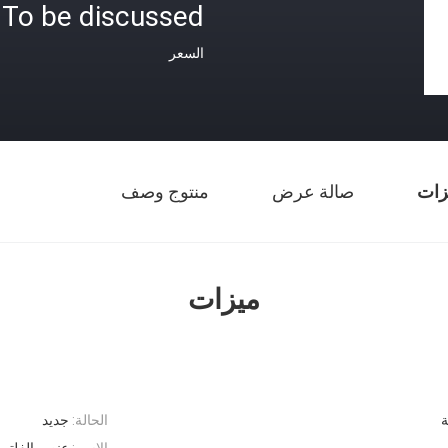
To be discussed
السعر
زات
صالة عرض
منتوج وصف
ميزات
ة
الحالة:
جديد
الاسم:
عنصر الفلتر 