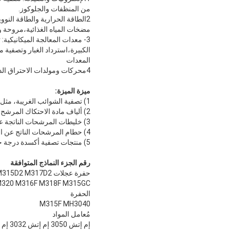
من المنظفات والجلوكوز.
2الطاقة الحرارية والطاقة النوو
مضخات المياه الغذائية،مروحة وأن
3- معدات المعالجة الميكانيكية
الكبيرة،استرداد الغبار وتصفية م
المعدات
4محركات ومولدات الاحتراق الداخلي للسكك الحديدية: تصفية زيت التشحيم وزيت المحرك.
ميزة الميزة:
1) تصفية الشوائب الغريبة، مثل الغبار في الهواء الذي يدخل علبة التروس من خلال صمام التهوية.
2) ألياف مادة الاحتكاك المرشح الناتجة عن الاحتكاك لألواح الاحتكاك للمشبك وألواح الصلب.
3) خليطات المرشحات الناتجة عن بيئات العمل عالية درجة الحرارة من الأجزاء البلاستيكية مثل أغطية الزيت وحلقات الختم.
4) حطام المرشحات الناتج عن الاحتكاك بين الأجزاء المعدنية مثل العجلات والحزام الصلب والسلاسل.
5) منتجات تصفية أكسدة درجة حرارة عالية من زيت علبة التروس نفسها، مثل الأحماض العضوية المختلفة، كوك أسفلت، والكربيدات، الخ.
رقم الجزء النماذج المتوافقة
حفرة عجلات M323F 416F M313-07 M314 MH3026 M315 M317F MH3040 M315D2 M317D2
M320 M316F M318F M315GC
الحفرة
M315F MH3040
مُعامل المواد
إم إتش 3050 إم إتش 3032 إم إتش 3040 إم إتش 3026 إم إتش 3022 إم إتش 3024