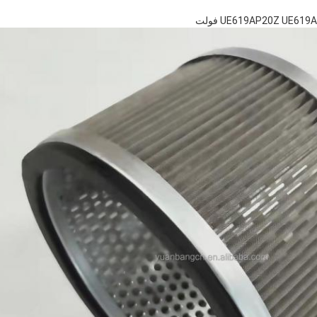
UE619AP20Z UE6 فولت