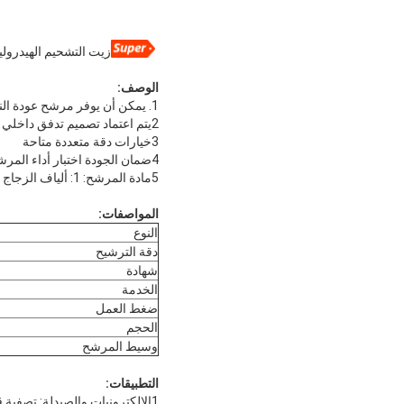
زيت التشحيم الهيدروليكي من ال
الوصف:
1. يمكن أن يوفر مرشح عودة النفط العملي معدل إزالة الجسيمات ممتازة
2يتم اعتماد تصميم تدفق داخلي خارجي
3خيارات دقة متعددة متاحة
4ضمان الجودة اختبار أداء المرشح المستمر ومراقبة الجودة مع الكشف عن الفقاعات تضمن الجودة العالية لعنصر مرشح POKE
5مادة المرشح: 1: ألياف الزجاج 2: الشبكة المعدنية 3: ورق ألياف خزف الخشب 4: الألياف الاصطناعية 5: ألياف البوليستر
المواصفات:
النوع
دقة الترشيح
شهادة
الخدمة
ضغط العمل
الحجم
وسيط المرشح
التطبيقات:
1الإلكترونيات والصيدلة: تصفية قبل المعالجة من مياه التناضح العكسي والمياه المهجورة، تصفية قبل المعالجة