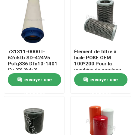
Produits
Vidéos
731311-0000 I-
Élément de filtre à
Élément de filtre hydraulique
62c5tb SD-424V5
huile POKE OEM
Psfg336 Dfn10-1401
100*200 Pour la
Ca-33-3sb 3
machine de moulage
Élément de filtre à huile
Cartouches de
par injection haïtienne
envoyer une
envoyer une
refroidisseur Filtre de
MFR
séparation huile et eau
demande
demande
Élément de filtre à essence
Élément de filtre à air
Cartouche filtrante de pompe à vide