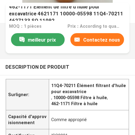
462-1171 Élément de filtre d'huile pour
excavatrice 4621171 10000-05598 11Q4-70211
4627133 SO 11092
MOQ：1 pièces
Prix：According to quantity
meilleur prix
Contactez nous
DESCRIPTION DE PRODUIT
11Q4-70211 Élément filtrant d'huile
pour excavatrice
Surligner:
,
10000-05598 Filtre à huile
,
462-1171 Filtre à huile
Capacité d'approv
Comme approprié
isionnement