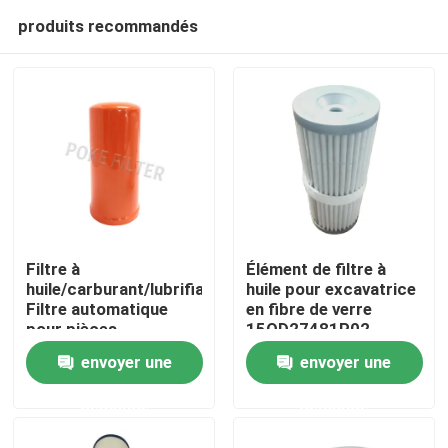
produits recommandés
Filtre à
Élément de filtre à
huile/carburant/lubrifiant
huile pour excavatrice
Filtre automatique
en fibre de verre
Accueil
pour pièces
15OD27481P02
automobiles Lf9032
envoyer une
envoyer une
So 10094 Re572785
A propos de nous
P550595
demande
demande
Contacts