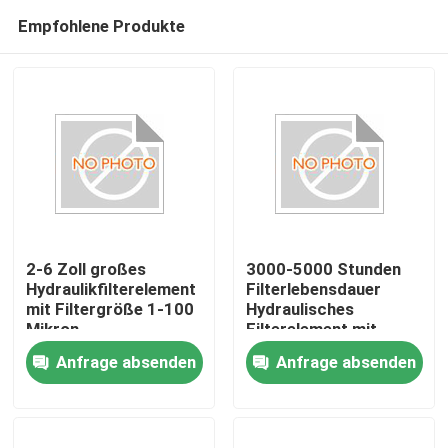
Empfohlene Produkte
2-6 Zoll großes
3000-5000 Stunden
Hydraulikfilterelement
Filterlebensdauer
mit Filtergröße 1-100
Hydraulisches
Nach Hause
Mikron
Filterelement mit
99,99% Wirksamkeit
Anfrage absenden
Anfrage absenden
und Glasfasermedien
Über uns
Kontakte