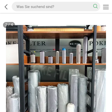
2
/
4