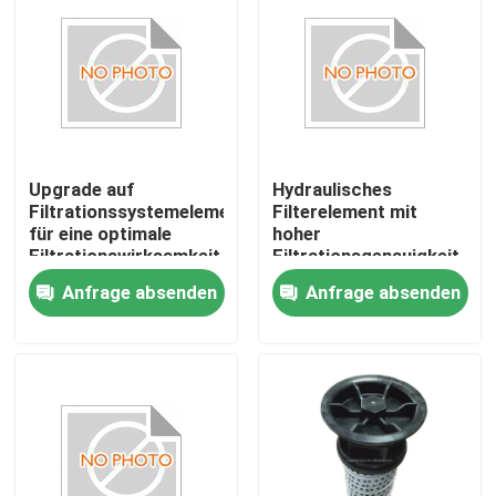
Produkte
Videos
Upgrade auf
Hydraulisches
Hydraulikfilterfilterelement
Filtrationssystemelement
Filterelement mit
für eine optimale
hoher
Filtrationswirksamkeit
Filtrationsgenauigkeit
Ölfilter-Element
Filterfluss 10-100
für hydraulische
Anfrage absenden
Anfrage absenden
L/min
Anwendungen
Filterwirksamkeit
Kraftstofffilter-Filterelement
99,99%
Luftfilterelement
Vakuumpumpe-Filter