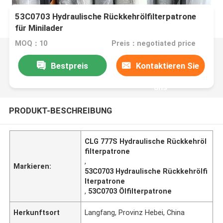
53C0703 Hydraulische Rückkehrölfilterpatrone
für Minilader
MOQ：10
Preis：negotiated price
Bestpreis
Kontaktieren Sie
uns
PRODUKT-BESCHREIBUNG
CLG 777S Hydraulische Rückkehröl
filterpatrone
,
Markieren:
53C0703 Hydraulische Rückkehrölfi
lterpatrone
,
53C0703 Ölfilterpatrone
Herkunftsort
Langfang, Provinz Hebei, China