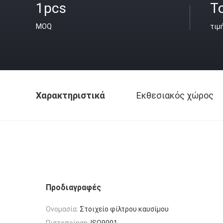
1pcs
T
MOQ
τιμ
Χαρακτηριστικά
Εκθεσιακός χώρος
Προδιαγραφές
Ονομασία:
Στοιχείο φίλτρου καυσίμου
Πιστοποίηση:
ISO9001