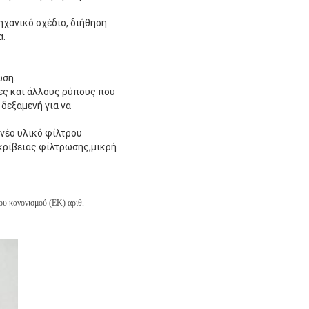
ηχανικό σχέδιο, διήθηση
α.
ωση.
ες και άλλους ρύπους που
δεξαμενή για να
 νέο υλικό φίλτρου
κρίβειας φίλτρωσης,μικρή
του κανονισμού (ΕΚ) αριθ.