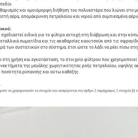
πεδίο.
καθαρισμός και ομοιόμορφη διήθηση του πολυεστέρα που λιώνει στο μ
στή αέρα, απομάκρυνση πετρελαίου και νερού από συμπιεσμένα αέρι
ικού:
ι σχεδιαστεί ειδικά για το φίλτρο.αντοχή στη διάβρωση και στην κόπ
μεταλλικά σωματίδια και τις ακαθαρσίες καουτσούκ από τις σφραγίδ
ά των συστατικών στο σύστημα, έτσι ώστε το λάδι να ρέει πίσω στη 
ο στη χρήση και εγκατάσταση, το στοιχείο φίλτρου που χρησιμοποιεί
λεονεκτήματα της μεγάλης χωρητικότητας ροής πετρελαίου, υψηλής α
η ποσότητα ρύπανσης και ούτω καθεξής.
α
πορούν να χρησιμοποιούν τα στοιχεία που αναφέρονται στο άρθρο 2 παράγραφος 1 στοιχείο β) 