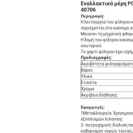
Εναλλακτικά μέρη P
40706
Περιγραφή:
Η λειτουργία του φίλτρου 
περιέχονται στο καύσιμο γ
Μειώνει τη μηχανική φθορά
Η δομή του φίλτρου καυσίμ
εσωτερικό.
Το χαρτί φίλτρου έχει σχήμ
Προδιαγραφές:
Ακριβότητα φιλτραρίσματ
βάρος
Υλικό
Ετικέτα
Χρώμα
Ακρίβεια διήθησης
Εφαρμογές:
1Μεταλλουργία: Χρησιμοπο
εξοπλισμών λίπανσης
2- πετροχημική: διύλιση π
καθαρισμός υγρών, ταινίε