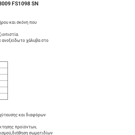
3009 FS1098 SN
ήρου και σκόνη που
ξιοπιστία.
με ανοξείδωτο χάλυβα στο
 χύτευσης και διαφόρων
άκτησης προϊόντων,
ρισμού,διήθηση σωματιδίων