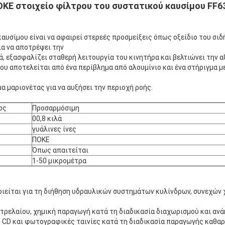
OKE στοιχείο φίλτρου του συστατικού καυσίμου FF6
καυσίμου είναι να αφαιρεί στερεές προσμείξεις όπως οξείδιο του σιδ
ια να αποτρέψει την
, εξασφαλίζει σταθερή λειτουργία του κινητήρα και βελτιώνει την α
ου αποτελείται από ένα περίβλημα από αλουμίνιο και ένα στήριγμα 
α μαριονέτας για να αυξήσει την περιοχή ροής.
ος
Προσαρμόσιμη
00,8 κιλά
γυάλινες ίνες
ΠΟΚΕ
Όπως απαιτείται
1-50 μικρομέτρα
ιείται για τη διήθηση υδραυλικών συστημάτων κυλίνδρων, συνεχών
ετρελαίου, χημική παραγωγή κατά τη διαδικασία διαχωρισμού και αν
ς, CD και φωτογραφικές ταινίες κατά τη διαδικασία παραγωγής καθα