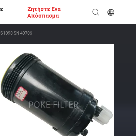
Σε
Ζητήστε Ένα
Απόσπασμα
FS1098 SN 40706