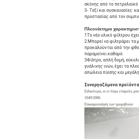
σκόνης από το πετρελαϊκό 
3- Τεξί και συσκευασίες: 
προστασίας από τον συμπιε
Πλεονέκτημα χαρακτηριστ
1Το νέο υλικό φίλτρου έχε
2.Μπορεί να φιλτράρει τα 
προκαλούνται από την φθορ
παραμείνει καθαρό.
3Φίλτρο, απλή δομή, εύκολ
γυάλινης ινών, έχει τα π
απώλεια πίεσης και μεγάλ
Συνεργαζόμενα προϊόντ
Ειδικότερα, οι εν λόγω εταιρείες μ
1049/2006.
Επικαιροποίηση των προμηθειών