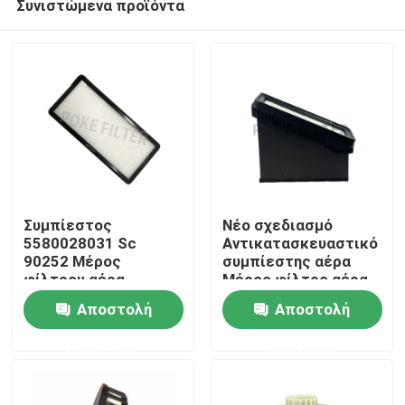
Συνιστώμενα προϊόντα
Συμπίεστος
Νέο σχεδιασμό
5580028031 Sc
Αντικατασκευαστικό
90252 Μέρος
συμπίεστης αέρα
φίλτρου αέρα
Μέρος φίλτρο αέρα
Σπίτι
καμπίνας
μελιού 12248978
Αποστολή
Αποστολή
12248979 C45002
SA17695
Σχετικά με εμάς
ερώτησης
ερώτησης
Επαφές