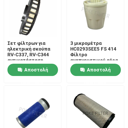
Προϊόντα
Βίντεο
Σετ φίλτρων για
3 μικρομέτρα
ηλεκτρική σκούπα
HC0293SEE5 FS 414
Στοιχείο υδραυλικών φίλτρων
RV-C337, RV-C344
Φίλτρο
αντικατάσταση
αναπνευστικού αέρα
φίλτρου αέρα
για ελκυστήρα/
Αποστολή
Αποστολή
Στοιχείο φίλτρων πετρελαίου
αυτοκινήτου
φορτηγό
ερώτησης
ερώτησης
Στοιχείο φίλτρων καυσίμων
Στοιχείο φίλτρων αέρα
Κασέτα φίλτρων κενών αντλιών