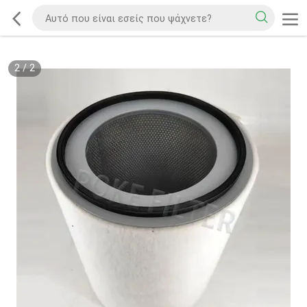
2
/
2