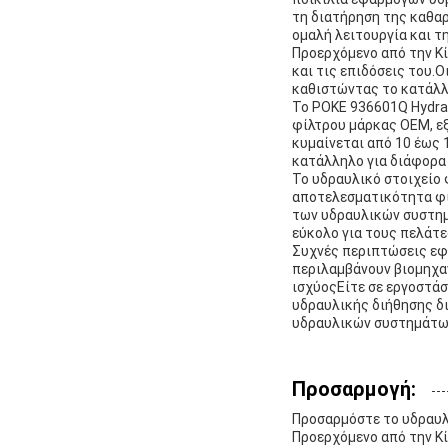
τη διατήρηση της καθα
ομαλή λειτουργία και τ
Προερχόμενο από την Κί
και τις επιδόσεις του.
καθιστώντας το κατάλλη
Το POKE 936601Q Hydrau
φίλτρου μάρκας OEM, ε
κυμαίνεται από 10 έως 1
κατάλληλο για διάφορα
Το υδραυλικό στοιχείο 
αποτελεσματικότητα φι
των υδραυλικών συστημ
εύκολο για τους πελάτε
Συχνές περιπτώσεις εφ
περιλαμβάνουν βιομηχα
ισχύοςΕίτε σε εργοστάσ
υδραυλικής διήθησης δ
υδραυλικών συστημάτω
Προσαρμογή:
Προσαρμόστε το υδραυλι
Προερχόμενο από την Κί