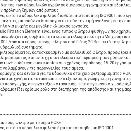
ρότητας των υδραυλικών υγρών σε διάφορα μηχανήματα και εξοπλισ
ην πρόληψη ζημιών από ρύπους.
να, αυτό το υδραυλικό φίλτρο διαθέτει πιστοποίηση ISO9001, που εγ
Οι πελάτες μπορούν να διαπραγματευτούν την τιμή ανάλογα με την απ
λο για μικρής και μεγάλης κλίμακας εργασίες.
lic Filtration Element είναι ένας τύπος φίλτρου φυσίγγων που χρησ
ξασφαλίζοντας συμβατότητα και αποτελεσματικότητα.Με χωρητικό
00 L/min και εύρος πίεσης φίλτρου από 0 έως 20 Bar, αυτό το φίλτρο 
 υδραυλικά συστήματα.
φιλτραρίσματος, κατασκευασμένο με υαλολιθικό φίλτρο, προσφέρει 
λτραρίσματος και αντοχή.αποτελεσματική αφαίρεση των ρύπων και
άτωνΗ ουδέτερη συσκευασία και ο χρόνος παράδοσης 15-20 εργάσιμ
ς να λαμβάνουν τις παραγγελίες τους άμεσα.
αρμογής και σενάρια για το υδραυλικό στοιχείο φιλτραρίσματος PO
νικά μηχανήματα, κατασκευαστικό εξοπλισμό, γεωργικά μηχανήματα
ια παραγωγής, σε εργοτάξια κατασκευής, είτε σε γεωργικά χωράφια,
ιαδραματίζει κρίσιμο ρόλο στη διατήρηση της απόδοσης και της μα
ν.
κό σας φίλτρο με το σήμα POKE.
να, αυτό το υδραυλικό φίλτρο έχει πιστοποιηθεί με ISO9001.