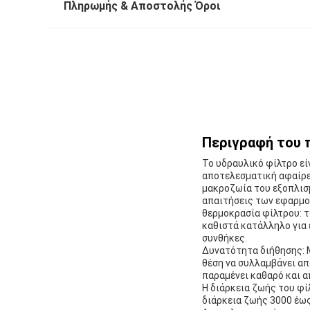
Πληρωμής & Αποστολής Όροι
Περιγραφή του 
Το υδραυλικό φίλτρο εί
αποτελεσματική αφαίρε
μακροζωία του εξοπλισμ
απαιτήσεις των εφαρμο
θερμοκρασία φίλτρου: το
καθιστά κατάλληλο για
συνθήκες.
Δυνατότητα διήθησης: Μ
θέση να συλλαμβάνει α
παραμένει καθαρό και 
Η διάρκεια ζωής του φί
διάρκεια ζωής 3000 έω