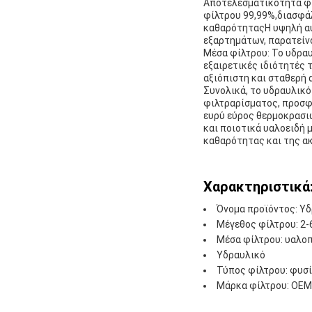
Αποτελεσματικότητα φί
φίλτρου 99,99%,διασφάλ
καθαρότηταςΗ υψηλή αυ
εξαρτημάτων, παρατείνο
Μέσα φίλτρου: Το υδραυ
εξαιρετικές ιδιότητές 
αξιόπιστη και σταθερή 
Συνολικά, το υδραυλικό
φιλτραρίσματος, προσφ
ευρύ εύρος θερμοκρασι
και ποιοτικά υαλοειδή μ
καθαρότητας και της α
Χαρακτηριστικά
Όνομα προϊόντος: Υ
Μέγεθος φίλτρου: 2-
Μέσα φίλτρου: υαλο
Υδραυλικό
Τύπος φίλτρου: φυσί
Μάρκα φίλτρου: OEM