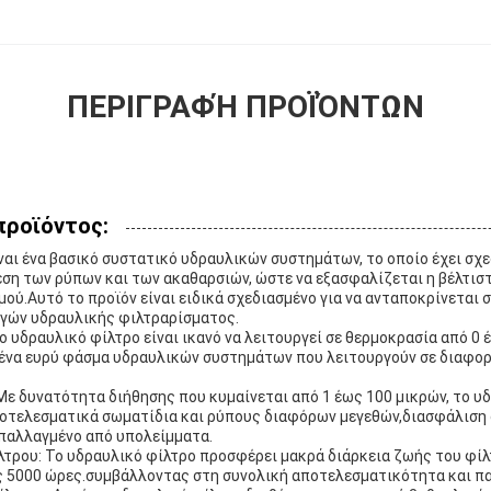
ΠΕΡΙΓΡΑΦΉ ΠΡΟΪΌΝΤΩΝ
προϊόντος:
ναι ένα βασικό συστατικό υδραυλικών συστημάτων, το οποίο έχει σχε
ση των ρύπων και των ακαθαρσιών, ώστε να εξασφαλίζεται η βέλτισ
ού.Αυτό το προϊόν είναι ειδικά σχεδιασμένο για να ανταποκρίνεται 
γών υδραυλικής φιλτραρίσματος.
 υδραυλικό φίλτρο είναι ικανό να λειτουργεί σε θερμοκρασία από 0 έ
 ένα ευρύ φάσμα υδραυλικών συστημάτων που λειτουργούν σε διαφορ
ε δυνατότητα διήθησης που κυμαίνεται από 1 έως 100 μικρών, το υδ
ποτελεσματικά σωματίδια και ρύπους διαφόρων μεγεθών,διασφάλιση 
απαλλαγμένο από υπολείμματα.
λτρου: Το υδραυλικό φίλτρο προσφέρει μακρά διάρκεια ζωής του φίλ
ς 5000 ώρες.συμβάλλοντας στη συνολική αποτελεσματικότητα και π