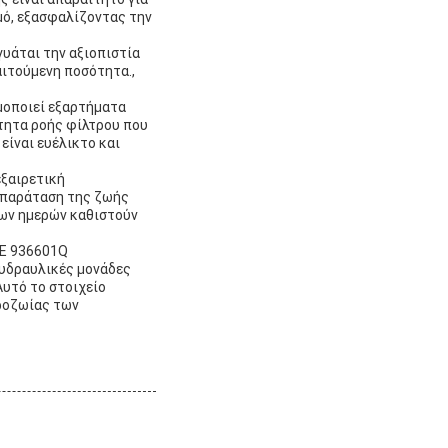
μό, εξασφαλίζοντας την
γυάται την αξιοπιστία
αιτούμενη ποσότητα.,
ιμοποιεί εξαρτήματα
τητα ροής φίλτρου που
είναι ευέλικτο και
εξαιρετική
 παράταση της ζωής
ων ημερών καθιστούν
KE 936601Q
,υδραυλικές μονάδες
Αυτό το στοιχείο
κροζωίας των