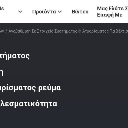
Με
Μας Ελάτε 
Προϊόντα
Βίντεο
Επαφή Με
ων
/
Αναβάθμιση Σε Στοιχείο Συστήματος Φιλτραρίσματος Για Βέλτ
στήματος
η
αρίσματος ρεύμα
ελεσματικότητα