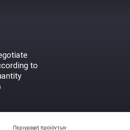
egotiate
cording to
antity
ή
Περιγραφή προϊόντων