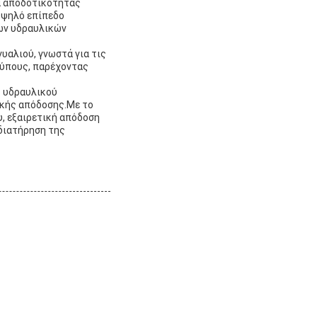
α αποδοτικότητας
υψηλό επίπεδο
ων υδραυλικών
υαλιού, γνωστά για τις
ρύπους, παρέχοντας
ς υδραυλικού
ικής απόδοσης.Με το
, εξαιρετική απόδοση
 διατήρηση της