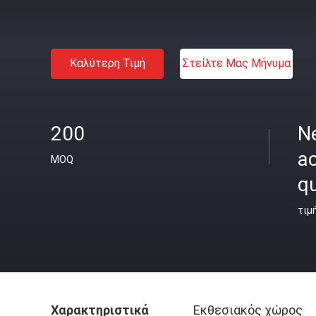
Καλύτερη Τιμή
Στείλτε Μας Μήνυμα
200
N
ac
MOQ
qu
τιμ
Χαρακτηριστικά
Εκθεσιακός χώρος