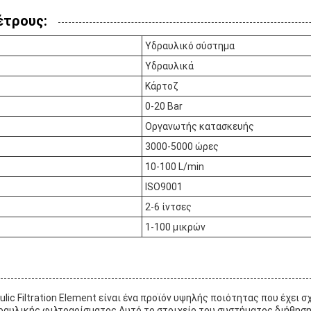
έτρους:
Υδραυλικό σύστημα
Υδραυλικά
Κάρτοζ
0-20 Bar
Οργανωτής κατασκευής
3000-5000 ώρες
10-100 L/min
ISO9001
2-6 ίντσες
1-100 μικρών
ic Filtration Element είναι ένα προϊόν υψηλής ποιότητας που έχει σχ
ραυλικής φιλτραρίσματος.Αυτό το στοιχείο του συστήματος διήθησης