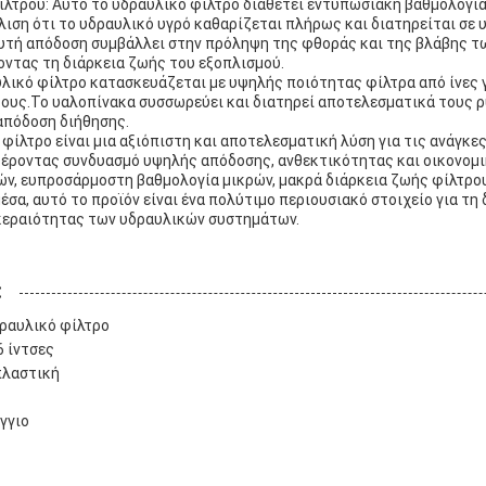
λτρου: Αυτό το υδραυλικό φίλτρο διαθέτει εντυπωσιακή βαθμολογί
ιση ότι το υδραυλικό υγρό καθαρίζεται πλήρως και διατηρείται σε 
τή απόδοση συμβάλλει στην πρόληψη της φθοράς και της βλάβης τ
ντας τη διάρκεια ζωής του εξοπλισμού.
λικό φίλτρο κατασκευάζεται με υψηλής ποιότητας φίλτρα από ίνες γ
τους.Το υαλοπίνακα συσσωρεύει και διατηρεί αποτελεσματικά τους 
απόδοση διήθησης.
 φίλτρο είναι μια αξιόπιστη και αποτελεσματική λύση για τις ανάγκε
έροντας συνδυασμό υψηλής απόδοσης, ανθεκτικότητας και οικονομ
ών, ευπροσάρμοστη βαθμολογία μικρών, μακρά διάρκεια ζωής φίλτρου
έσα, αυτό το προϊόν είναι ένα πολύτιμο περιουσιακό στοιχείο για τη
κεραιότητας των υδραυλικών συστημάτων.
:
δραυλικό φίλτρο
6 ίντσες
πλαστική
γγιο