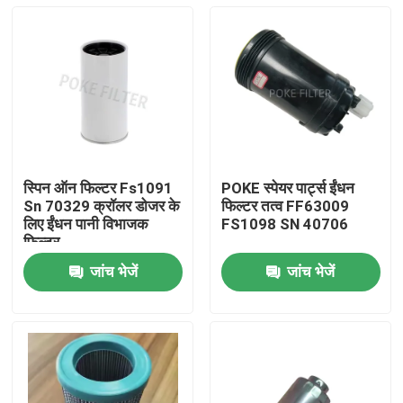
स्पिन ऑन फिल्टर Fs1091
POKE स्पेयर पार्ट्स ईंधन
Sn 70329 क्रॉलर डोजर के
फिल्टर तत्व FF63009
लिए ईंधन पानी विभाजक
FS1098 SN 40706
फिल्टर
जांच भेजें
जांच भेजें
होम
हमारे बारे में
संपर्क