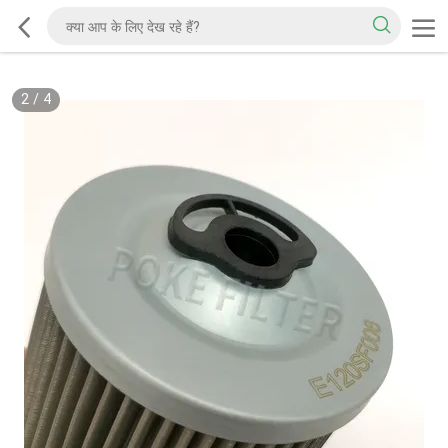
2
/
4