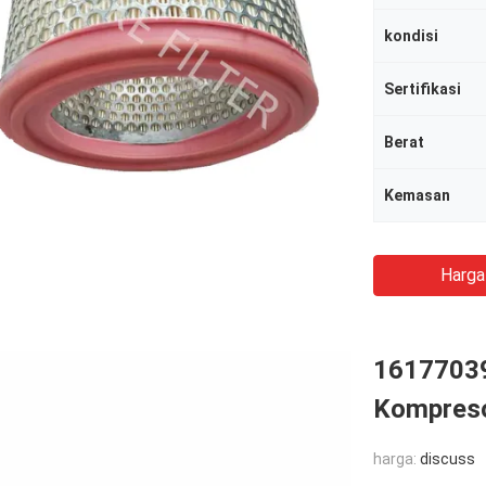
kondisi
Sertifikasi
Berat
Kemasan
Harga
16177039
Kompresor
harga:
discuss