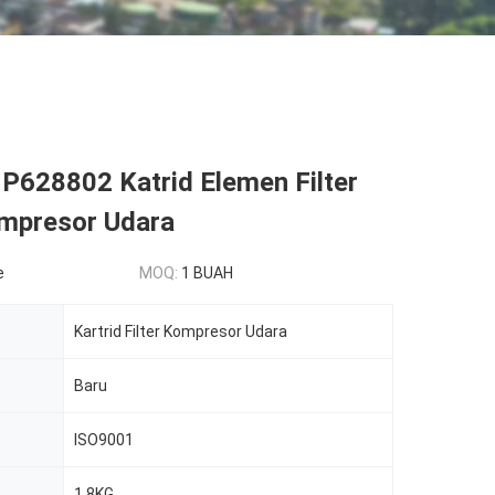
P628802 Katrid Elemen Filter
mpresor Udara
e
MOQ:
1 BUAH
Kartrid Filter Kompresor Udara
Baru
ISO9001
1.8KG