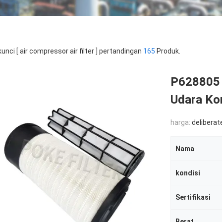
kunci [ air compressor air filter ] pertandingan
165
Produk.
P628805 
Udara Ko
harga:
deliberat
Nama
kondisi
Sertifikasi
Berat