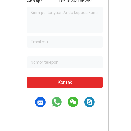
Ada apa :
+8618203166259
Kontak