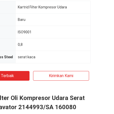
Kartrid Filter Kompresor Udara
Baru
ISO9001
0,8
ss Steel
serat kaca
 Terbaik
Kirimkan Kami
ilter Oli Kompresor Udara Serat
avator 2144993/SA 160080