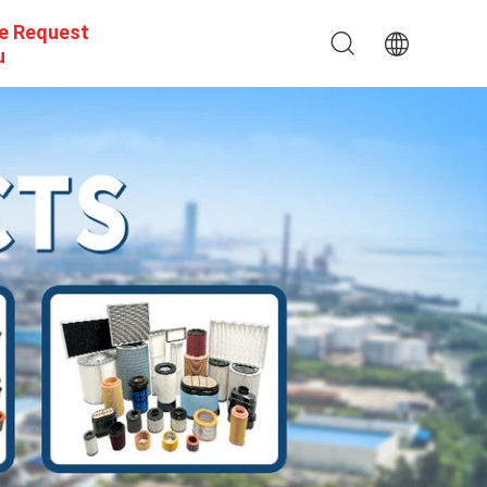
e Request
u