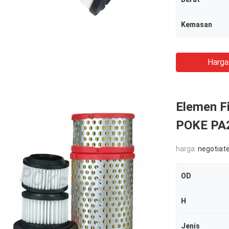
Kemasan
Harga
Elemen F
POKE PA2
harga:
negotiate
OD
H
Jenis