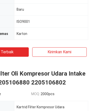
Baru
ISO9001
emas
Karton
 Terbaik
Kirimkan Kami
lter Oli Kompresor Udara Intake
205106880 2205106802
e
MOQ:
2000pcs
Kartrid Filter Kompresor Udara