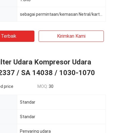
sebagai permintaan/kemasan Netral/karton/kotak kayu/bingkai kayu
 Terbaik
Kirimkan Kami
ilter Udara Kompresor Udara
337 / SA 14038 / 1030-1070
d price
MOQ:
30
Standar
Standar
Penyaring udara