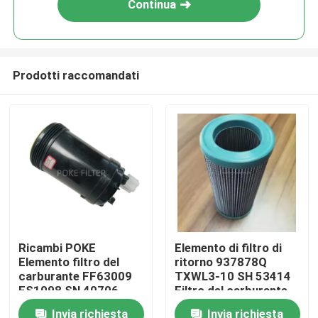
Continua
Prodotti raccomandati
Casa
Ricambi POKE
Elemento di filtro di
Elemento filtro del
ritorno 937878Q
Prodotti
carburante FF63009
TXWL3-10 SH 53414
FS1098 SN 40706
Filtro del carburante
dell'olio di escavatore
Invia richiesta
Invia richiesta
Video