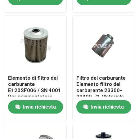
Chi siamo
Giro della fabbrica
Controllo di qualità
Richiedi un preventivo
Elemento di filtro del
Filtro del carburante
carburante
Elemento filtro del
E120SF006 / SN 4001
carburante 23300-
Elemento del filtro idraulico
Per pavimentatore
23400-71 Materiale
stradale TITAN 225
carta filtro
Invia richiesta
Invia richiesta
TITAN 226
Elemento del filtro dell'olio
Elemento filtrante di filtro del carburante