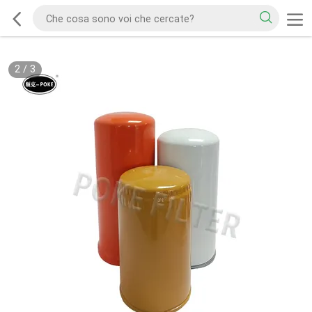
2
/
3