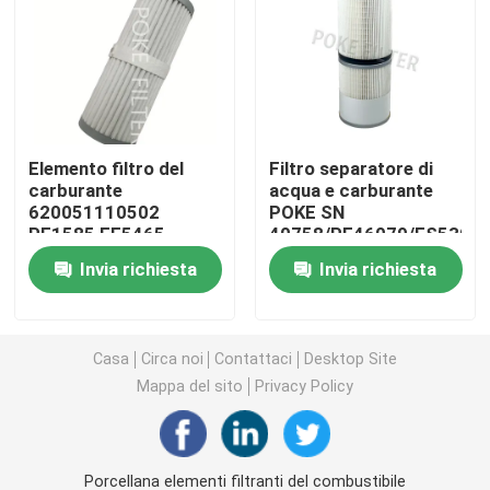
Elemento di filtro dell'aria
Cartuccia di filtro dal pulsometro
Elemento filtro del
Filtro separatore di
carburante
acqua e carburante
Elemento filtrante di acciaio inossidabile
620051110502
POKE SN
PF1585 FF5465
40758/PF46079/FS53014
OD27481P02
48634 Per motori
elemento filtrante del gas
Invia richiesta
Invia richiesta
B6436169 SN 30009
diesel
Cartuccia di filtro diesel
Casa
Circa noi
Contattaci
Desktop Site
Mappa del sito
Privacy Policy
Cartuccia di filtro dal compressore d'aria
Filtro dall'elemento dell'apparato per la coalescenza
Porcellana elementi filtranti del combustibile