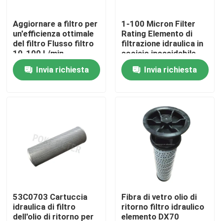
Aggiornare a filtro per
1-100 Micron Filter
un'efficienza ottimale
Rating Elemento di
del filtro Flusso filtro
filtrazione idraulica in
10-100 L/min
acciaio inossidabile
Efficienza del filtro
per filtrazione a
Invia richiesta
Invia richiesta
99,99%
carico pesante
Casa
Chi siamo
53C0703 Cartuccia
Fibra di vetro olio di
idraulica di filtro
ritorno filtro idraulico
dell'olio di ritorno per
elemento DX70
Contatti