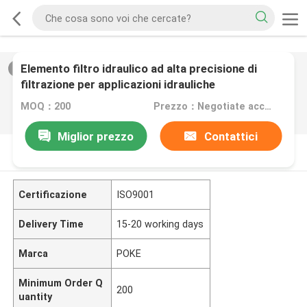
Elemento filtro idraulico ad alta precisione di
2
/
0
filtrazione per applicazioni idrauliche
MOQ：200
Prezzo：Negotiate according to quantity
Miglior prezzo
Contattici
DESCRIZIONE DI PRODOTTO
Certificazione
ISO9001
Delivery Time
15-20 working days
Marca
POKE
Minimum Order Q
200
uantity