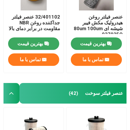
عنصر فیلتر روغن
32/401102 عنصر فیلتر
هیدرولیک مکش فیبر
جداکننده روغن NBR
شیشه ای 80um 100um
مقاومت در برابر دمای بالا
937935Q
بهترین قیمت
بهترین قیمت
تماس با ما
تماس با ما
عنصر فیلتر سوخت
(42)