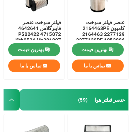
عنصر فیلتر سوخت
فیلتر سوخت عنصر
کامیون 2164463PE
فایبرگلاس 4642641
4715072 P502422
2164463 2277129
Khh0534 Me301897
2277129PE 1852006
Me306305
1852006PE
بهترین قیمت
بهترین قیمت
تماس با ما
تماس با ما
عنصر فیلتر هوا
(59)