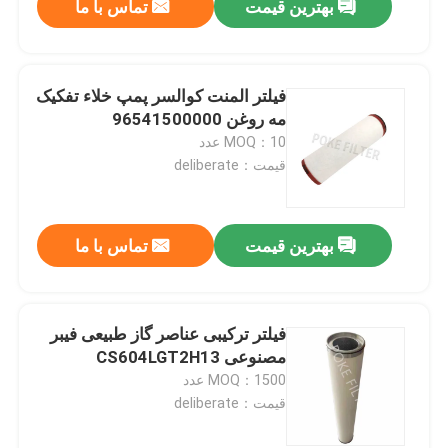
بهترین قیمت
تماس با ما
فیلتر المنت کوالسر پمپ خلاء تفکیک
مه روغن 96541500000
MOQ：10 عدد
قیمت：deliberate
بهترین قیمت
تماس با ما
فیلتر ترکیبی عناصر گاز طبیعی فیبر
مصنوعی CS604LGT2H13
MOQ：1500 عدد
قیمت：deliberate