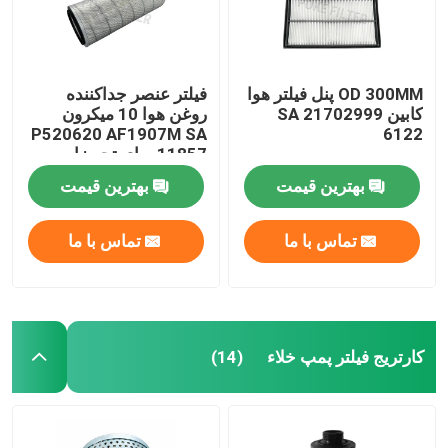
OD 300MM پنل فیلتر هوا
فیلتر عنصر جداکننده
کابین 21702999 SA
روغن هوا 10 میکرون
P520620 AF1907M SA
6122
11857 ​​برای تجهیزات
حفاری
بهترین قیمت
بهترین قیمت
تماس با ما
تماس با ما
کارتریج فیلتر پمپ خلاء
(14)