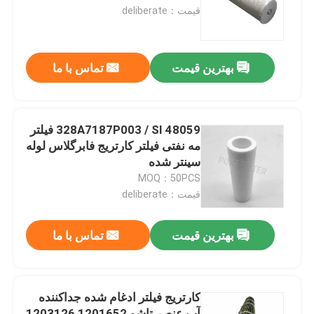
قیمت：deliberate
درباره ما
بهترین قیمت
تماس با ما
تور کارخانه
کنترل کیفیت
328A7187P003 / SI 48059 فیلتر
مه نفتی فیلتر کارتریج فابرگلاس لوله
سینتر شده
درخواست نقل قول
MOQ：50PCS
قیمت：deliberate
عنصر فیلتر هیدرولیک
بهترین قیمت
تماس با ما
عنصر فیلتر روغن
کارتریج فیلتر ادغام شده جداکننده
عنصر فیلتر سوخت
آب عنصر تاشو 1201652 1203126