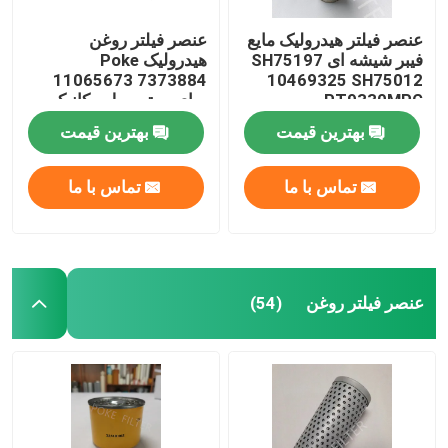
عنصر فیلتر هیدرولیک مایع
عنصر فیلتر روغن
فیبر شیشه ای SH75197
هیدرولیک Poke
11065673 7373884
10469325 SH75012
PT9330MPG
برای موتور بیل مکانیکی
بهترین قیمت
بهترین قیمت
تماس با ما
تماس با ما
عنصر فیلتر روغن
(54)