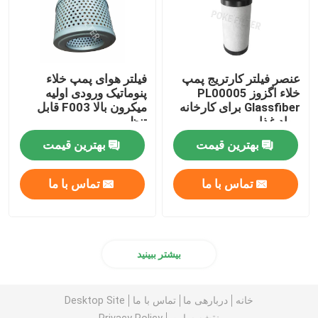
عنصر فیلتر کارتریج پمپ
فیلتر هوای پمپ خلاء
خلاء اگزوز PL00005
پنوماتیک ورودی اولیه
Glassfiber برای کارخانه
میکرون بالا F003 قابل
مواد غذایی
تنظیم
بهترین قیمت
بهترین قیمت
تماس با ما
تماس با ما
بیشتر ببینید
خانه
دربارهی ما
تماس با ما
Desktop Site
نقشه سایت
Privacy Policy