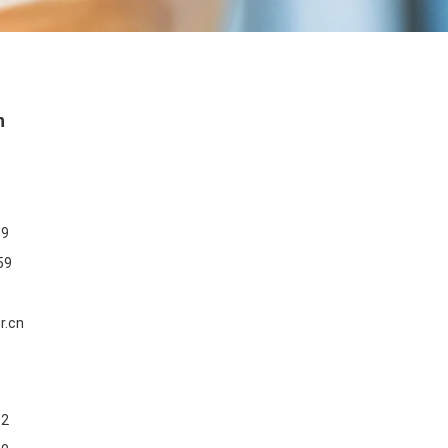
n
59
59
r.cn
62