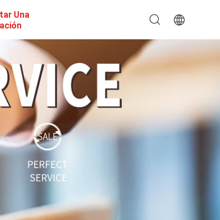
itar Una
ación