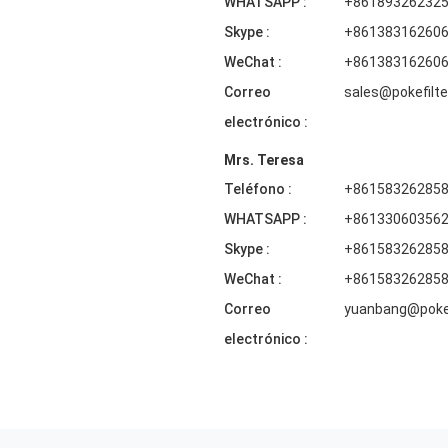
WHATSAPP :
+86189326232
Skype :
+86138316260
WeChat :
+86138316260
Correo
sales@pokefilte
electrónico :
Mrs. Teresa
Teléfono :
+86158326285
WHATSAPP :
+86133060356
Skype :
+86158326285
WeChat :
+86158326285
Correo
yuanbang@pokef
electrónico :