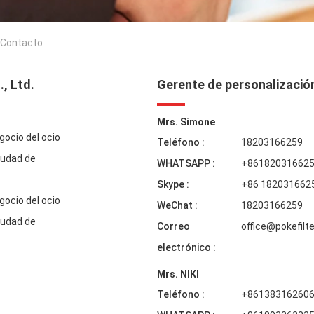
. Contacto
, Ltd.
Gerente de personalizació
Mrs. Simone
gocio del ocio
Teléfono :
18203166259
iudad de
WHATSAPP :
+86182031662
Skype :
+86 182031662
gocio del ocio
WeChat :
18203166259
iudad de
Correo
office@pokefilte
electrónico :
Mrs. NIKI
Teléfono :
+86138316260