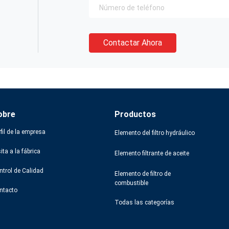
Contactar Ahora
obre
Productos
fil de la empresa
Elemento del filtro hydráulico
ita a la fábrica
Elemento filtrante de aceite
ntrol de Calidad
Elemento de filtro de
combustible
ntacto
Todas las categorías