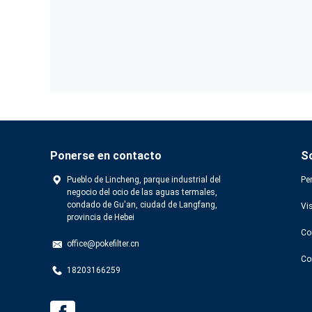
Ponerse en contacto
S
Pueblo de Lincheng, parque industrial del
Per
negocio del ocio de las aguas termales,
condado de Gu'an, ciudad de Langfang,
Vis
provincia de Hebei
Co
office@pokefilter.cn
Co
18203166259