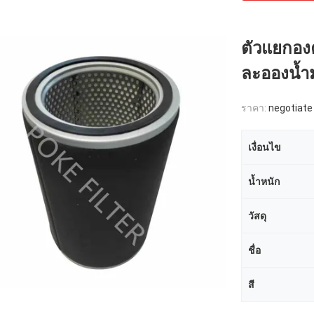
ตัวแยกอง
ละอองน้ำ
ราคา:
negotiate
เงื่อนไข
น้ำหนัก
วัสดุ
ชื่อ
สี