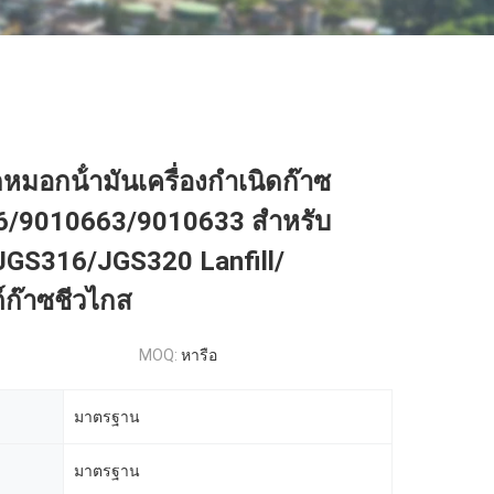
หมอกน้ํามันเครื่องกําเนิดก๊าซ
/9010663/9010633 สําหรับ
GS316/JGS320 Lanfill/
ต์ก๊าซชีวไกส
MOQ:
หารือ
มาตรฐาน
มาตรฐาน