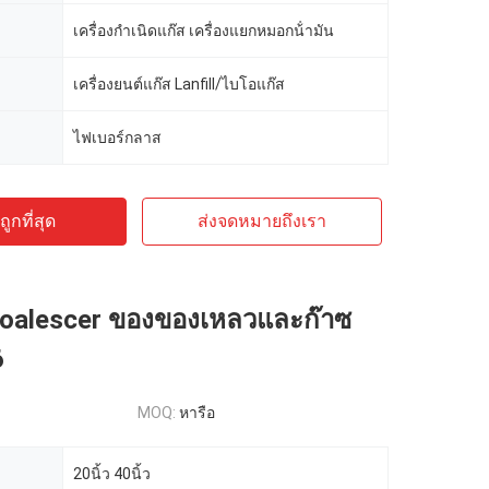
เครื่องกําเนิดแก๊ส เครื่องแยกหมอกน้ํามัน
เครื่องยนต์แก๊ส Lanfill/ไบโอแก๊ส
ไฟเบอร์กลาส
ูกที่สุด
ส่งจดหมายถึงเรา
Coalescer ของของเหลวและก๊าซ
6
MOQ:
หารือ
20นิ้ว 40นิ้ว