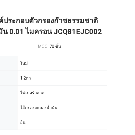
ค์ประกอบตัวกรองก๊าซธรรมชาติ
มัน 0.01 ไมครอน JCQ81EJC002
MOQ:
70 ชิ้น
ใหม่
1.2กก
ไฟเบอร์กลาส
ไส้กรองละอองน้ำมัน
ยืน