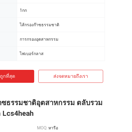
1กก
ไส้กรองก๊าซธรรมชาติ
การกรองอุตสาหกรรม
ไฟเบอร์กลาส
ูกที่สุด
ส่งจดหมายถึงเรา
๊าซธรรมชาติอุตสาหกรรม ตลับรวม
 Lcs4heah
MOQ:
หารือ