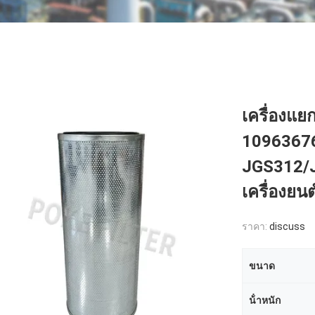
เครื่องแยก
10963676
JGS312/J
เครื่องยน
ราคา:
discuss
ขนาด
น้ําหนัก