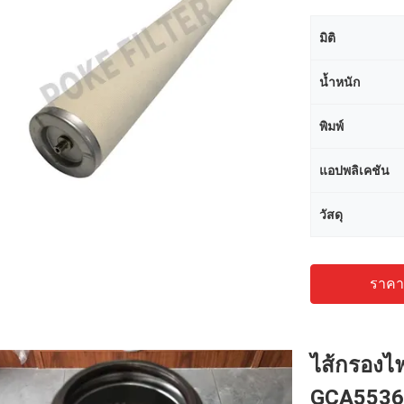
มิติ
น้ำหนัก
พิมพ์
แอปพลิเคชัน
วัสดุ
ราคาถ
ไส้กรองไฟ
GCA553