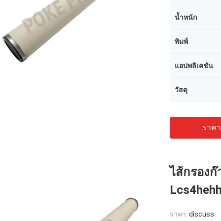
น้ำหนัก
พิมพ์
แอปพลิเคชัน
วัสดุ
ราคาถ
ไส้กรองก
Lcs4hehh
ราคา:
discuss