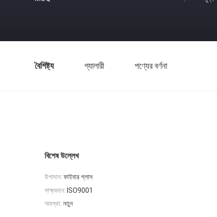
বৈশিষ্ট্য
গ্যালারী
পণ্যের বর্ণনা
বিশেষ উল্লেখ
উপাদান:
ফাইবার গ্লাস
সাক্ষ্যদান:
ISO9001
অবস্থা:
নতুন