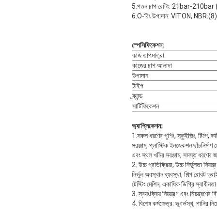
5.পতন চাপ রেটিং: 21bar-210bar (হ
6.O-রিং উপাদান: VITON, NBR.(8) ক
স্পেসিফিকেশন:
কাজ তাপমাত্রা
কাজের চাপ আলাদা
উপাদান
টাইপ
ব্র্যান্ড
সার্টিফিকেশন
অ্যাপ্লিকেশন:
1.সকল ধরণের পুশিং, স্কুইজিং, টিপে, কাটা
সরঞ্জাম, প্লাস্টিক ইনজেকশন ছাঁচনির্মাণ মে
এবং স্থল খনির সরঞ্জাম, সমস্ত ধরণের জাহ
2. উচ্চ প্রতিক্রিয়া, উচ্চ নির্ভুলতা নিয়ন
নির্ভুল অবস্থান ব্যবস্থা, শিল্প রোবট ড্র
টেস্টিং মেশিন, একাধিক ডিগ্রি স্বাধীন
3. স্বয়ংক্রিয় নিয়ন্ত্রণ এবং নিয়ন্ত্রণ
4. বিশেষ কর্মক্ষেত্র: ভূগর্ভস্থ, পানির