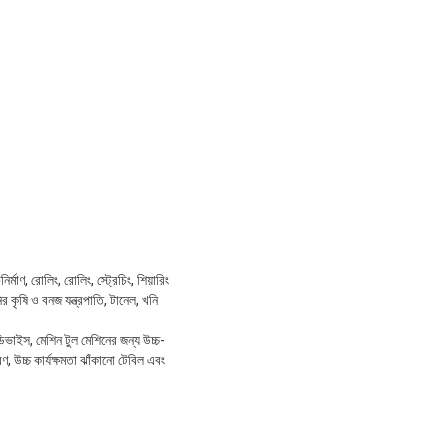
মাণ, রোলিং, রোলিং, স্ট্রেচিং, শিয়ারিং
নির কৃষি ও বনজ যন্ত্রপাতি, টানেল, খনি
্রণ ডিভাইস, মেশিন টুল মেশিনের জন্য উচ্চ-
্রণ, উচ্চ কার্যক্ষমতা ঝাঁকানো টেবিল এবং