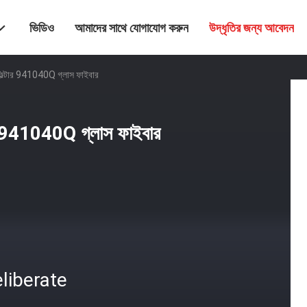
ভিডিও
আমাদের সাথে যোগাযোগ করুন
উদ্ধৃতির জন্য আবেদন
প ফিল্টার 941040Q গ্লাস ফাইবার
্টার 941040Q গ্লাস ফাইবার
liberate