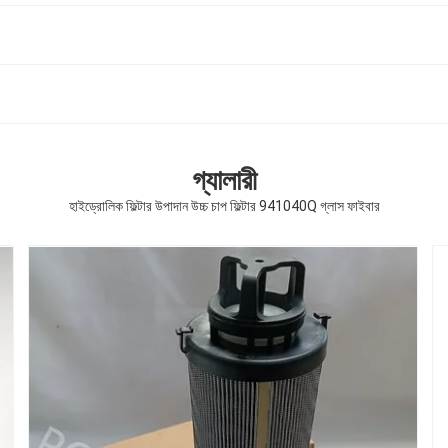
গ্যালারী
হাইড্রোলিক ফিল্টার উপাদান উচ্চ চাপ ফিল্টার 941040Q গ্লাস ফাইবার