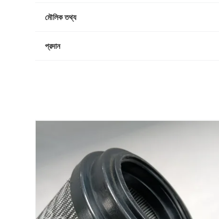
মৌলিক তথ্য
প্রদান