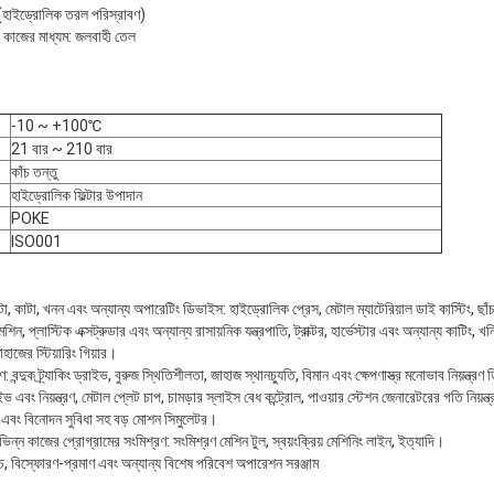
াইড্রোলিক তরল পরিস্রাবণ)
াজের মাধ্যম: জলবাহী তেল
-10 ~ +100℃
21 বার ~ 210 বার
কাঁচ তন্তু
হাইড্রোলিক ফিল্টার উপাদান
POKE
ISO001
, কাটা, খনন এবং অন্যান্য অপারেটিং ডিভাইস: হাইড্রোলিক প্রেস, মেটাল ম্যাটেরিয়াল ডাই কাস্টিং, ছাঁচনির্
শিন, প্লাস্টিক এক্সট্রুডার এবং অন্যান্য রাসায়নিক যন্ত্রপাতি, ট্রাক্টর, হার্ভেস্টার এবং অন্যান্য কাটিং, খ
াজের স্টিয়ারিং গিয়ার।
্ত্রণ: বন্দুক ট্র্যাকিং ড্রাইভ, বুরুজ স্থিতিশীলতা, জাহাজ স্থানচ্যুতি, বিমান এবং ক্ষেপণাস্ত্র মনোভাব নিয়ন্ত
াইভ এবং নিয়ন্ত্রণ, মেটাল প্লেট চাপ, চামড়ার স্লাইস বেধ কন্ট্রোল, পাওয়ার স্টেশন জেনারেটরের গতি নিয়ন্ত
তা এবং বিনোদন সুবিধা সহ বড় মোশন সিমুলেটর।
ের বিভিন্ন কাজের প্রোগ্রামের সংমিশ্রণ: সংমিশ্রণ মেশিন টুল, স্বয়ংক্রিয় মেশিনিং লাইন, ইত্যাদি।
 নিচে, বিস্ফোরণ-প্রমাণ এবং অন্যান্য বিশেষ পরিবেশ অপারেশন সরঞ্জাম