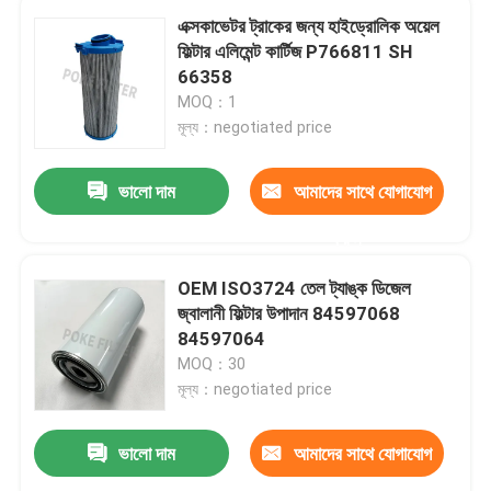
এক্সকাভেটর ট্রাকের জন্য হাইড্রোলিক অয়েল
ফিল্টার এলিমেন্ট কার্টিজ P766811 SH
66358
MOQ：1
মূল্য：negotiated price
ভালো দাম
আমাদের সাথে যোগাযোগ
করুন
OEM ISO3724 তেল ট্যাঙ্ক ডিজেল
জ্বালানী ফিল্টার উপাদান 84597068
84597064
MOQ：30
মূল্য：negotiated price
ভালো দাম
আমাদের সাথে যোগাযোগ