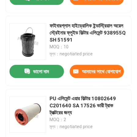
করুন
ফাইবারগ্লাস হাইড্রোলিক ইন্ডাস্ট্রিয়াল অয়েল
স্ট্রেইনার ফ্লুইড ফিল্টার এলিমেন্ট 938955Q
SH 51591
MOQ：10
মূল্য：negotiated price
ভালো দাম
আমাদের সাথে যোগাযোগ
করুন
বাড়ি
PU এলিমেন্ট এয়ার ফিল্টার 10802649
C201640 SA 17526 ভারী ট্রাক
ট্রাক্টরের জন্য
আমাদের সম্পর্কে
MOQ：2
মূল্য：negotiated price
পরিচিতি