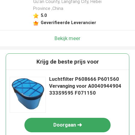
Gu'an County, Langfang City, Hebei
Province ,China
5.0
Geverifieerde Leverancier
Bekijk meer
Krijg de beste prijs voor
Luchtfilter P608666 P601560
Vervanging voor A0040944904
333S9595 F071150
Doorgaan