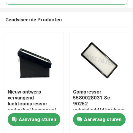
Geadviseerde Producten
Nieuw ontwerp
Compressor
Huis
vervangend
5580028031 Sc
luchtcompressor
90252
onderdeel honingraat
cabineluchtfilterelement
Producten
luchtfilter 12248978
Aanvraag sturen
Aanvraag sturen
12248979 C45002
SA17695
Videos