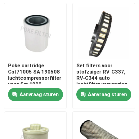
Over ons
Fabrieksrondleiding
Kwaliteitscontrole
Poke cartridge
Set filters voor
Cst71005 SA 190508
stofzuiger RV-C337,
Een offerte aanvragen
luchtcompressorfilter
RV-C344 auto
voor Sm 4000
luchtfilter vervanging
Aanvraag sturen
Aanvraag sturen
Hydraulische filterelement
Het Element van de oliefilter
Het Element van de brandstoffilter