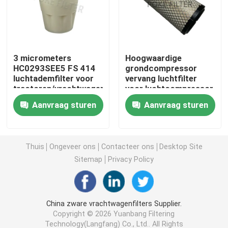
Het element van de luchtfilter
3 micrometers
Hoogwaardige
De Patroon van de vacuümpompfilter
HC0293SEE5 FS 414
grondcompressor
luchtademfilter voor
vervang luchtfilter
tractoren/vrachtwagens
voor luchtcompressor
Het Element van de roestvrij staalfilter
48958201 49101645
Aanvraag sturen
Aanvraag sturen
het element van de gasfilter
Thuis
Ongeveer ons
Contacteer ons
Desktop Site
Diesel Filterpatroon
Sitemap
Privacy Policy
De Filterpatroon van de luchtcompressor
China zware vrachtwagenfilters Supplier.
Copyright © 2026 Yuanbang Filtering
De Filter van het samensmelterelement
Technology(Langfang) Co., Ltd.. All Rights