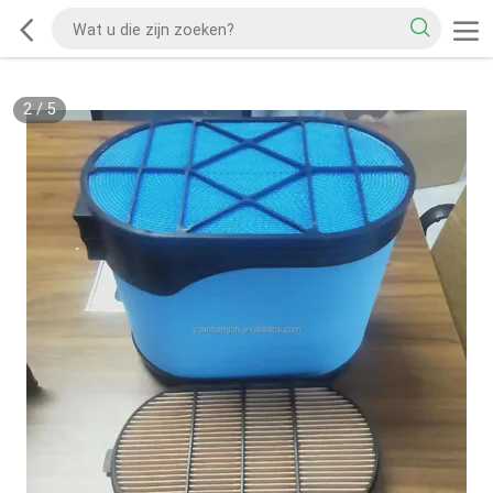
2
/
5