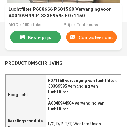
Luchtfilter P608666 P601560 Vervanging voor
A0040944904 333S9595 F071150
MOQ：100 stuks
Prijs：To discuss
Beste prijs
Contacteer ons
PRODUCTOMSCHRIJVING
F071150 vervanging van luchtfilter
,
333S9595 vervanging van
luchtfilter
Hoog licht:
,
A0040944904 vervanging van
luchtfilter
Betalingsconditie
L/C, D/P, T/T, Western Union
s