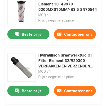
Element 10149978
0200MX010MM/-B3.5 SN70544
MOQ：1
Prijs：negotiated price
Beste prijs
Contacteer ons
Hydraulisch Graafwerktuig Oil
Filter Element 32/920300
VERPAKKEN EN VERZENDEN
77095 32 920300
MOQ：1
Prijs：negotiated price
Beste prijs
Contacteer ons