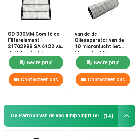
OD 300MM Comité de
van de de
Filterelement
Olieseparator van de
21702999 SA 6122 van
10 micronlucht het
de Cabinelucht
Elementenfilter
P520620 AF1907M SA
Beste prijs
Beste prijs
11857 voor het Boren
van Materiaal
Contacteer ons
Contacteer ons
De Patroon van de vacuümpompfilter
(14)