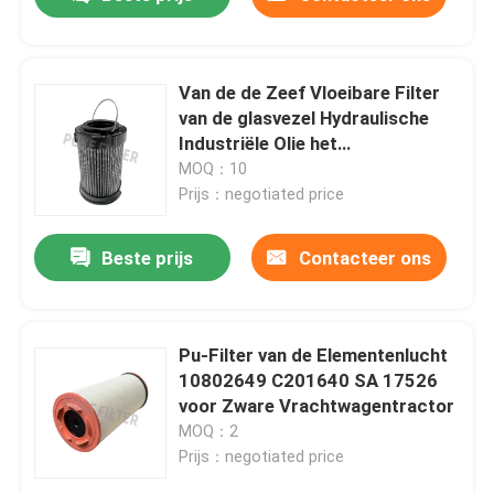
Van de de Zeef Vloeibare Filter
van de glasvezel Hydraulische
Industriële Olie het
Elementen938955q VERPAKKEN
MOQ：10
EN VERZENDEN 51591
Prijs：negotiated price
Beste prijs
Contacteer ons
Thuis
Pu-Filter van de Elementenlucht
10802649 C201640 SA 17526
voor Zware Vrachtwagentractor
Over ons
MOQ：2
Prijs：negotiated price
Contacten