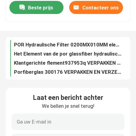
Beste prijs
Contacteer ons
POR Hydraulische Filter 0200MX010MM elementenfilter
Producten
Het Element van de por glassfiber hydraulische Filter 0060D010BN 11342118 voor techniekmachines
Klantgerichte flement937953q VERPAKKEN EN VERZENDEN 55122 van de glasvezel materiële hydraulische filter
Videos
Porfiberglas 300176 VERPAKKEN EN VERZENDEN 65001 hydraulische Filterelement voor techniekmachines
Van de oliefilters 937935Q van het porroestvrije staal industriële VERPAKKEN EN VERZENDEN 53106 hydraulische Filterelement
De VERPAKKEN EN VERZENDEN van het de hydraulische Filterelement 944435Q van het porfiberglas 51425 industriële oliefilters voor motormachines
Hydraulische filterelement
POEK-de Filterelement 5 Micron 938955Q 0330D020BN3HC RE573817 van de Glasvezelpatroon
De Hydraulische Filterelement 10220705 940054Q-VERPAKKEN EN VERZENDEN 62021 V P765281 van het porfiberglas voor Motormachines
Het Element van de oliefilter
De Hydraulische Filterelement 10 Micron 941053Q van de vervangingshoge druk
944435Q hydraulisch van het de Filterelement van de Luchtseparator de Patroon Hoog Micron
Het Element van de brandstoffilter
Laat een bericht achter
OEM het Element van de Metaal Hydraulische Filter 944817Q SH51598
We bellen je snel terug!
Automobiel de Hydraulische Filterelement 40300893 SH53326 van de Dieselterugkeer
Het element van de luchtfilter
Industriële Smelting Geblazen van het het Elementenpp Water van de Polypropyleenfilter de Filterpatroon
20inch smelting Geblazen de Filterelement 222 Aangepaste 226 van het Polypropyleenwater
De Patroon van de vacuümpompfilter