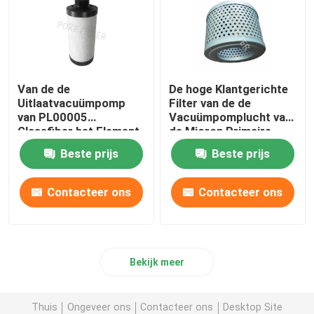
Van de de
De hoge Klantgerichte
Uitlaatvacuümpomp
Filter van de de
van PL00005
Vacuümpomplucht van
Glassfiber het Element
de Micron Primaire
van de de Filterpatroon
Opname Pneumatische
Beste prijs
Beste prijs
voor Voedselfabriek
F003
Contacteer ons
Contacteer ons
Bekijk meer
Thuis
Ongeveer ons
Contacteer ons
Desktop Site