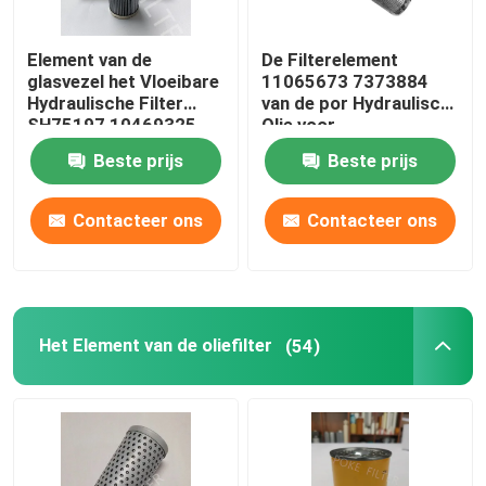
industriële HEPA-filter
Element van de
De Filterelement
glasvezel het Vloeibare
11065673 7373884
Hydraulische Filter
van de por Hydraulisch
De Patroon van de glasvezelfilter
SH75197 10469325
Olie voor
SH75012 PT9330MPG
Graafwerktuig Engine
Beste prijs
Beste prijs
het element van de waterfilter
Contacteer ons
Contacteer ons
Het Element van de kaarsfilter
Het Element van de oliefilter
(54)