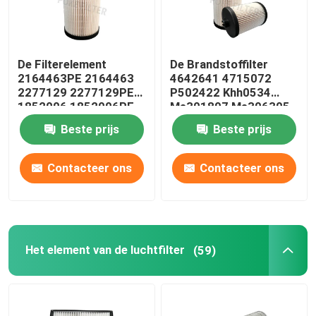
De Filterelement
De Brandstoffilter
2164463PE 2164463
4642641 4715072
2277129 2277129PE
P502422 Khh0534
1852006 1852006PE
Me301897 Me306305
van de
van het
Beste prijs
Beste prijs
vrachtwagenbrandstof
glasvezelelement
Contacteer ons
Contacteer ons
Het element van de luchtfilter
(59)