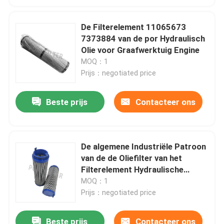
De Filterelement 11065673
7373884 van de por Hydraulisch
Olie voor Graafwerktuig Engine
MOQ：1
Prijs：negotiated price
Beste prijs
Contacteer ons
De algemene Industriële Patroon
van de de Oliefilter van het
Filterelement Hydraulische
UE210AN04Z UE210AZ08Z
MOQ：1
Prijs：negotiated price
Beste prijs
Contacteer ons