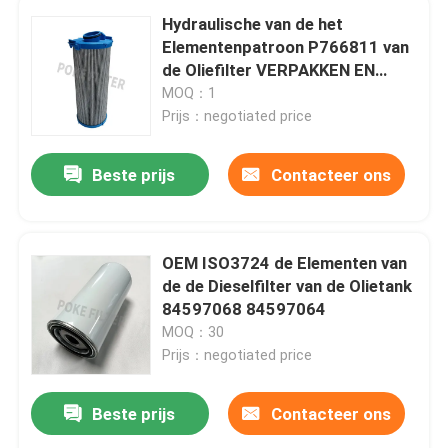
Hydraulische van de het
Elementenpatroon P766811 van
de Oliefilter VERPAKKEN EN
VERZENDEN 66358 voor
MOQ：1
Graafwerktuig Truck
Prijs：negotiated price
Beste prijs
Contacteer ons
OEM ISO3724 de Elementen van
de de Dieselfilter van de Olietank
84597068 84597064
MOQ：30
Prijs：negotiated price
Beste prijs
Contacteer ons