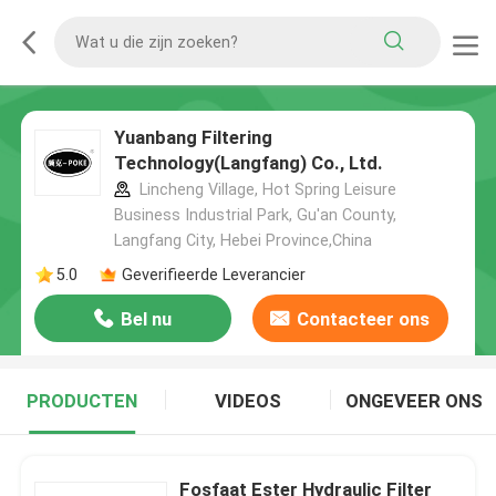
Yuanbang Filtering
Technology(Langfang) Co., Ltd.
Lincheng Village, Hot Spring Leisure
Business Industrial Park, Gu'an County,
Langfang City, Hebei Province,China
5.0
Geverifieerde Leverancier
Bel nu
Contacteer ons
PRODUCTEN
VIDEOS
ONGEVEER ONS
Fosfaat Ester Hydraulic Filter