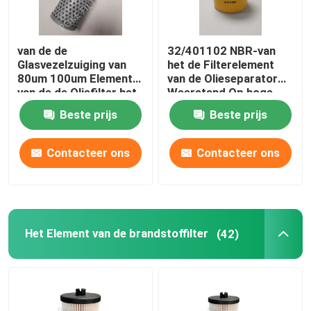
van de de
32/401102 NBR-van
Glasvezelzuiging van
het de Filterelement
80um 100um Element
van de Olieseparator
van de de Oliefilter het
Weerstand Op hoge
Hydraulische 937935Q
temperatuur
Beste prijs
Beste prijs
Contacteer ons
Contacteer ons
Het Element van de brandstoffilter
(42)