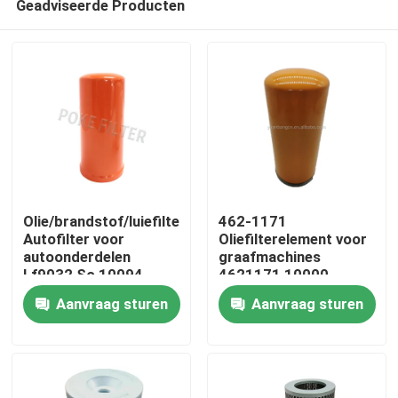
Geadviseerde Producten
Olie/brandstof/luiefilter
462-1171
Autofilter voor
Oliefilterelement voor
autoonderdelen
graafmachines
Lf9032 So 10094
4621171 10000-
Thuis
Re572785 P550595
05598 11Q4-70211
Aanvraag sturen
Aanvraag sturen
4627133 SO 11092
Over ons
Contacten