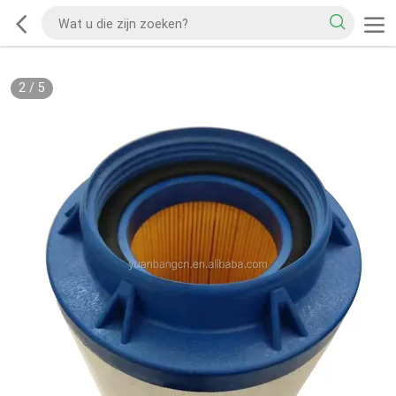
2
/
5