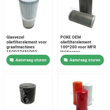
Producten
Videos
Glasvezel
POKE OEM
oliefilterelement voor
oliefilterelement
Hydraulische filterelement
graafmachines
100*200 voor MFR
15OD27481P02
Haïtiaanse
spuitgietmachine
Aanvraag sturen
Aanvraag sturen
Het Element van de oliefilter
Het Element van de brandstoffilter
Het element van de luchtfilter
De Patroon van de vacuümpompfilter