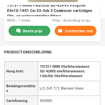
731311-0000 I-62c5tb SD-424V5 Psfg336
Dfn10-1401 Ca-33-3sb 3 Coalescer cartridges
Olie- en waterscheiding filters
MOQ：1 stuks
Prijs：According to quantity
Beste prijs
Contacteer ons
PRODUCTOMSCHRIJVING
731311-0000 Oliefilterelement
,
Hoog licht:
SD-424V5 oliefilterelement
,
I-62c5tb Oliefilterelement
Betalingsconditie
L/C, D/P, T/T, Western Union
s
Certificering
ISO9001