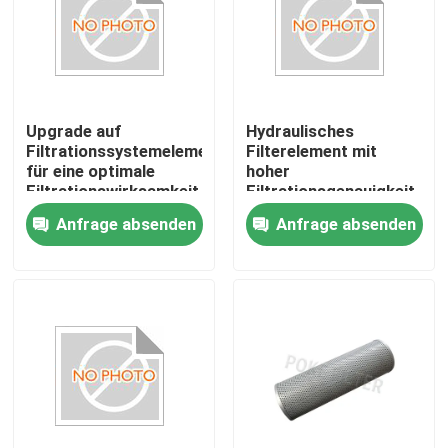
Über uns
Fabrik-Tour
Upgrade auf
Hydraulisches
Filtrationssystemelement
Filterelement mit
für eine optimale
hoher
Qualitätskontrolle
Filtrationswirksamkeit
Filtrationsgenauigkeit
Filterfluss 10-100
für hydraulische
Anfrage absenden
Anfrage absenden
L/min
Anwendungen
Fordern Sie ein Angebot an
Filterwirksamkeit
99,99%
Hydraulikfilterfilterelement
Ölfilter-Element
Kraftstofffilter-Filterelement