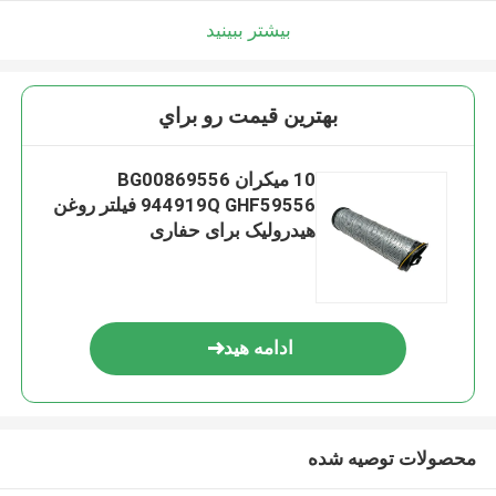
بیشتر ببینید
بهترين قيمت رو براي
10 میکران BG00869556
944919Q GHF59556 فیلتر روغن
هیدرولیک برای حفاری
ادامه هید
محصولات توصیه شده