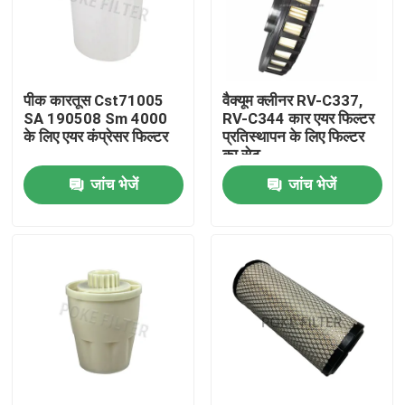
हमारे बारे में
पीक कारतूस Cst71005
वैक्यूम क्लीनर RV-C337,
कारखाना भ्रमण
SA 190508 Sm 4000
RV-C344 कार एयर फिल्टर
के लिए एयर कंप्रेसर फिल्टर
प्रतिस्थापन के लिए फिल्टर
का सेट
गुणवत्ता नियंत्रण
जांच भेजें
जांच भेजें
एक उद्धरण की विनती करे
हाइड्रोलिक फ़िल्टर तत्व
तेल फ़िल्टर तत्व
ईंधन फिल्टर तत्व