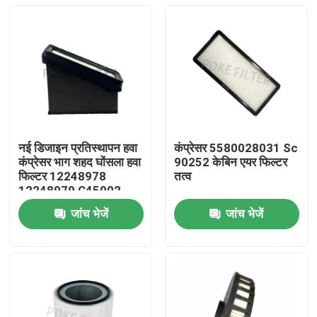
नई डिजाइन प्रतिस्थापन हवा
कंप्रेसर 5580028031 Sc
कंप्रेसर भाग शहद घोंसला हवा
90252 केबिन एयर फिल्टर
फिल्टर 12248978
तत्व
12248979 C45002
SA17695
जांच भेजें
जांच भेजें
घर
उत्पादों
वीडियो