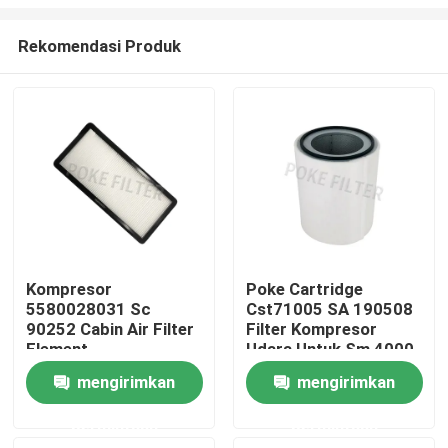
Rekomendasi Produk
Kompresor
Poke Cartridge
5580028031 Sc
Cst71005 SA 190508
Rumah
90252 Cabin Air Filter
Filter Kompresor
Element
Udara Untuk Sm 4000
Tentang kita
mengirimkan
mengirimkan
permintaan
permintaan
Kontak