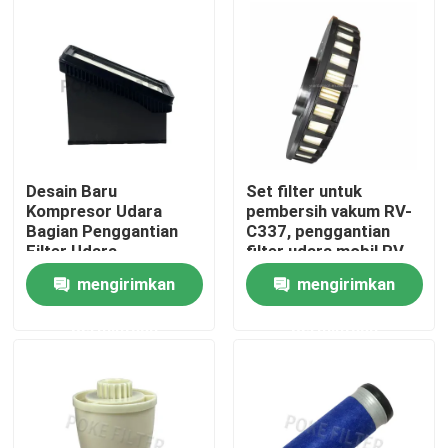
Produk
Video
Elemen Filter Hidraulik
Desain Baru
Set filter untuk
Kompresor Udara
pembersih vakum RV-
Bagian Penggantian
C337, penggantian
Elemen Filter oli
Filter Udara
filter udara mobil RV-
Honeycomb 12248978
C344
mengirimkan
mengirimkan
12248979 C45002
Elemen filter bahan bakar
SA17695
permintaan
permintaan
elemen filter udara
Kartrid Filter Pompa Vakum