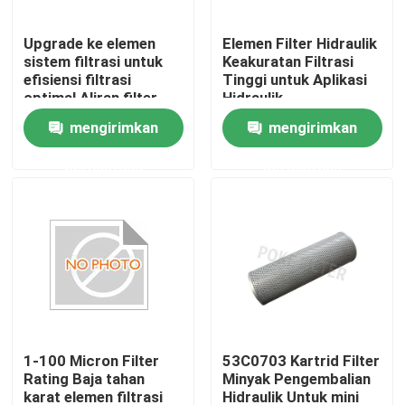
Upgrade ke elemen
Elemen Filter Hidraulik
sistem filtrasi untuk
Keakuratan Filtrasi
efisiensi filtrasi
Tinggi untuk Aplikasi
optimal Aliran filter
Hidraulik
10-100 L/menit
mengirimkan
mengirimkan
Efisiensi filter 99,99%
permintaan
permintaan
Rumah
Produk
1-100 Micron Filter
53C0703 Kartrid Filter
Rating Baja tahan
Minyak Pengembalian
karat elemen filtrasi
Hidraulik Untuk mini
Video