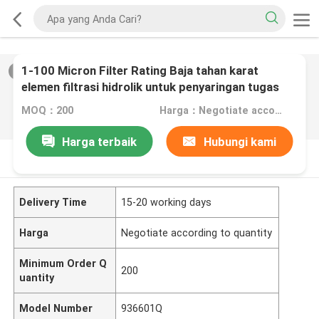
1-100 Micron Filter Rating Baja tahan karat
2
/
0
elemen filtrasi hidrolik untuk penyaringan tugas
berat
MOQ：200
Harga：Negotiate according to quantity
Harga terbaik
Hubungi kami
DESKRIPSI PRODUK
Delivery Time
15-20 working days
Harga
Negotiate according to quantity
Minimum Order Q
200
uantity
Model Number
936601Q