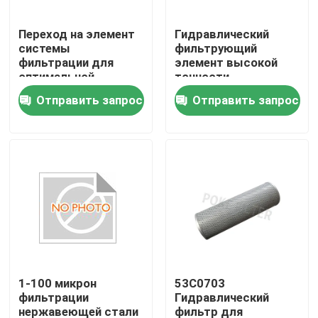
Переход на элемент
Гидравлический
системы
фильтрующий
фильтрации для
элемент высокой
оптимальной
точности
эффективности
фильтрации для
Отправить запрос
Отправить запрос
фильтрации Поток
гидравлических
фильтрации 10-100
применений
л/мин
Эффективность
фильтрации 99,99%
Дом
Товары
1-100 микрон
53C0703
фильтрации
Гидравлический
нержавеющей стали
фильтр для
Видео