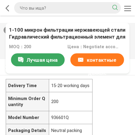
1-100 микрон фильтрации нержавеющей стали
2
/
0
Гидравлический фильтрационный элемент для
тяжелой фильтрации
MOQ：200
Цена：Negotiate according to quantity
Лучшая цена
контактные
Характер продукции
данные
Delivery Time
15-20 working days
Minimum Order Q
200
uantity
Model Number
936601Q
Packaging Details
Neutral packing