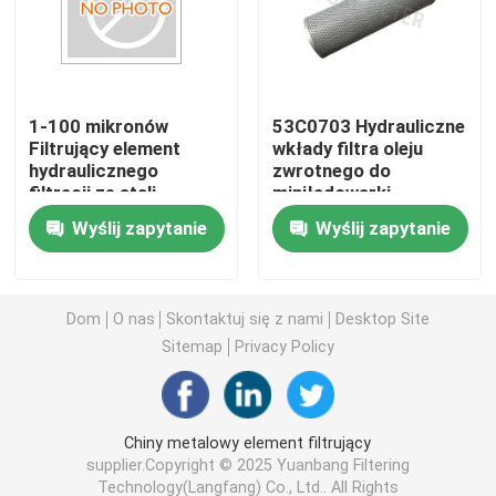
wkład filtra powietrza
1-100 mikronów
53C0703 Hydrauliczne
Wkład filtra pompy próżniowej
Filtrujący element
wkłady filtra oleju
hydraulicznego
zwrotnego do
filtracji ze stali
miniładowarki
element filtrujący ze stali nierdzewnej
nierdzewnej do filtracji
Wyślij zapytanie
Wyślij zapytanie
ciężkiej
Element filtra gazu
Dom
O nas
Skontaktuj się z nami
Desktop Site
Wkład filtra oleju napędowego
Sitemap
Privacy Policy
Wkład filtra sprężarki powietrza
Chiny metalowy element filtrujący
supplier.Copyright © 2025 Yuanbang Filtering
Filtr elementu koalescencyjnego
Technology(Langfang) Co., Ltd.. All Rights