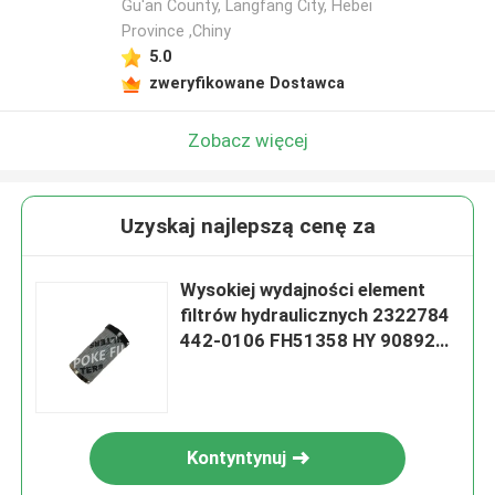
Gu'an County, Langfang City, Hebei
Province ,Chiny
5.0
zweryfikowane Dostawca
Zobacz więcej
Uzyskaj najlepszą cenę za
Wysokiej wydajności element
filtrów hydraulicznych 2322784
442-0106 FH51358 HY 90892
SH75363
Kontyntynuj