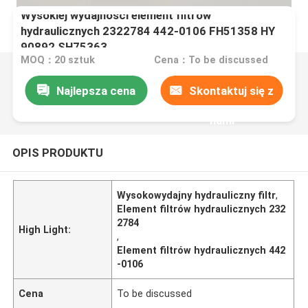
Wysokiej wydajności element filtrów
hydraulicznych 2322784 442-0106 FH51358 HY
90892 SH75363
MOQ：20 sztuk
Cena：To be discussed
Najlepsza cena
Skontaktuj się z
nami
OPIS PRODUKTU
Wysokowydajny hydrauliczny filtr
,
Element filtrów hydraulicznych 232
2784
High Light:
,
Element filtrów hydraulicznych 442
-0106
Cena
To be discussed