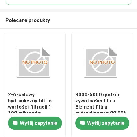
Polecane produkty
2-6-calowy
3000-5000 godzin
Dom
hydrauliczny filtr o
żywotności filtra
wartości filtracji 1-
Element filtra
100 mikronów
hydrauliczny o 99,99%
Produkty
wydajności i mediach z
Wyślij zapytanie
Wyślij zapytanie
włókna szklanego
Filmy