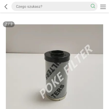
2
/
3