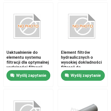
O nas
Wycieczka po fabryce
Kontrola jakości
Uaktualnienie do
Element filtrów
elementu systemu
hydraulicznych o
Poprosić o wycenę
filtracji dla optymalnej
wysokiej dokładności
wydajności filtracji
filtracji do
Przepływ filtracji 10-
zastosowań
Wyślij zapytanie
Wyślij zapytanie
Element filtra hydraulicznego
100 l/min Wydajność
hydraulicznych
filtracji 99,99%
element filtra oleju
Element filtra paliwa