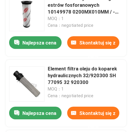
estrów fosforanowych
10149978 0200MX010MM / -
B3.5 SN70544
MOQ：1
Cena：negotiated price
Najlepsza cena
Skontaktuj się z
nami
Element filtra oleju do koparek
hydraulicznych 32/920300 SH
77095 32 920300
MOQ：1
Cena：negotiated price
Najlepsza cena
Skontaktuj się z
nami