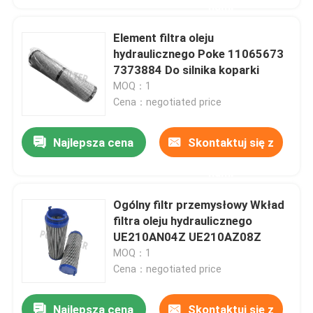
nami
Element filtra oleju
hydraulicznego Poke 11065673
7373884 Do silnika koparki
MOQ：1
Cena：negotiated price
Najlepsza cena
Skontaktuj się z
nami
Ogólny filtr przemysłowy Wkład
filtra oleju hydraulicznego
UE210AN04Z UE210AZ08Z
MOQ：1
Cena：negotiated price
Najlepsza cena
Skontaktuj się z