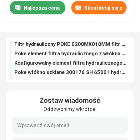
Najlepsza cena
Skontaktuj się z
Filtr hydrauliczny POKE 0200MX010MM filtr elementów
Poke element filtra hydraulicznego z włókna szklanego 0060D010BN 11342118 do maszyn inżynieryjnych
Produkty
nami
Konfigurowalny element filtra hydraulicznego z włókna szklanego 937953Q SH 55122
Poke włókno szklane 300176 SH 65001 hydrauliczny element filtrujący do maszyn inżynieryjnych
Filmy
Poke filtry oleju przemysłowego ze stali nierdzewnej 937935Q SH 53106 element filtra hydraulicznego
Element filtra hydraulicznego Poke z włókna szklanego 944435Q SH 51425 przemysłowe filtry oleju do maszyn silnikowych
Element filtra hydraulicznego
Element filtrujący z wkładem z włókna szklanego POEK 5 mikronów 938955Q 0330D020BN3HC RE573817
Element filtra hydraulicznego z włókna szklanego Poke 10220705 940054Q SH 62021 V P765281 Do maszyn silnikowych
element filtra oleju
Zamienny wkład filtra hydraulicznego wysokiego ciśnienia 10 mikronów 941053Q
944435Q Wkład filtra hydraulicznego separatora powietrza o wysokiej mikronowości
Element filtra paliwa
Zostaw wiadomość
OEM metalowy element filtra hydraulicznego 944817Q SH51598
Oddzwonimy wkrótce!
Element filtra hydraulicznego powrotu oleju napędowego do samochodów 40300893 SH53326
wkład filtra powietrza
Przemysłowy element filtrujący z polipropylenu z rozdmuchiwaniem ze stopu Wkład filtra wody PP
20-calowy element filtra wody z dmuchanego polipropylenu 222 226 Dostosowany
Wkład filtra pompy próżniowej
Koalescencyjny element filtra oleju Filtr separatora oleju powietrza 1203126