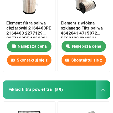
Element filtra paliwa
Element z włókna
ciężarówki 2164463PE
szklanego Filtr paliwa
2164463 2277129
4642641 4715072
2277129PE 1852006
P502422 Khh0534
1852006PE
Me301897 Me306305
Najlepsza cena
Najlepsza cena
Skontaktuj się z
Skontaktuj się z
nami
nami
wkład filtra powietrza
(59)