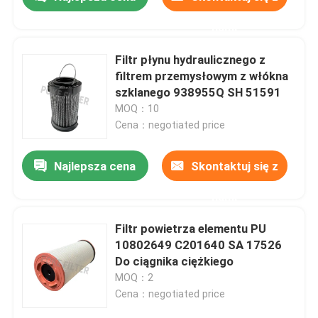
nami
Filtr płynu hydraulicznego z
filtrem przemysłowym z włókna
szklanego 938955Q SH 51591
MOQ：10
Cena：negotiated price
Najlepsza cena
Skontaktuj się z
nami
Dom
Filtr powietrza elementu PU
10802649 C201640 SA 17526
Do ciągnika ciężkiego
O nas
MOQ：2
Cena：negotiated price
Łączność