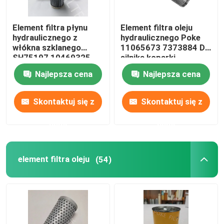
Przemysłowy filtr Hepa
Element filtra płynu
Element filtra oleju
hydraulicznego z
hydraulicznego Poke
włókna szklanego
11065673 7373884 Do
Wkład filtra z włókna szklanego
SH75197 10469325
silnika koparki
SH75012 PT9330MPG
Najlepsza cena
Najlepsza cena
Element filtra wody
Skontaktuj się z
Skontaktuj się z
Element filtra świecy
nami
nami
element filtra oleju
(54)