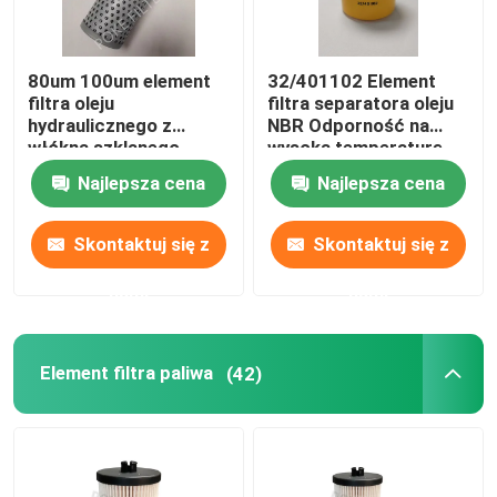
80um 100um element
32/401102 Element
filtra oleju
filtra separatora oleju
hydraulicznego z
NBR Odporność na
włókna szklanego
wysoką temperaturę
937935Q
Najlepsza cena
Najlepsza cena
Skontaktuj się z
Skontaktuj się z
nami
nami
Element filtra paliwa
(42)