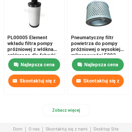
PL00005 Element
Pneumatyczny filtr
wkładu filtra pompy
powietrza do pompy
próżniowej z włókna
próżniowej o wysokiej
szklanego dla fabryki
mikronowości F003
żywności
Konfigurowalny
Najlepsza cena
Najlepsza cena
Skontaktuj się z
Skontaktuj się z
nami
nami
Zobacz więcej
Dom
O nas
Skontaktuj się z nami
Desktop Site