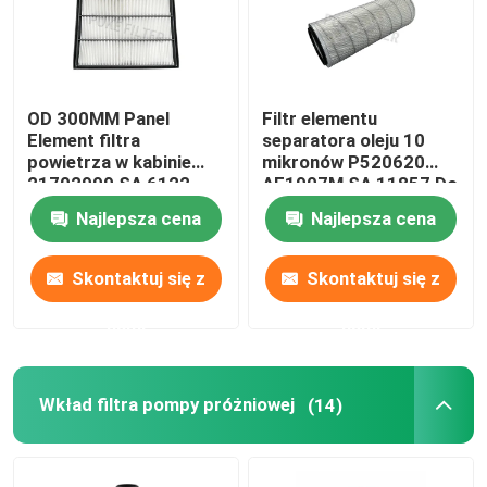
OD 300MM Panel
Filtr elementu
Element filtra
separatora oleju 10
powietrza w kabinie
mikronów P520620
21702999 SA 6122
AF1907M SA 11857 ​​Do
urządzeń wiertniczych
Najlepsza cena
Najlepsza cena
Skontaktuj się z
Skontaktuj się z
nami
nami
Wkład filtra pompy próżniowej
(14)