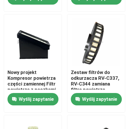
Produkty
Filmy
Element filtra hydraulicznego
element filtra oleju
Nowy projekt
Zestaw filtrów do
Kompresor powietrza
odkurzacza RV-C337,
części zamiennej Filtr
RV-C344 zamiana
Element filtra paliwa
powietrza z pączkami
filtra powietrza
12248978 12248979
samochodowego
Wyślij zapytanie
Wyślij zapytanie
C45002 SA17695
wkład filtra powietrza
Wkład filtra pompy próżniowej