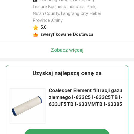
Leisure Business Industrial Park,
Gu'an County, Langfang City, Hebei
Province ,Chiny
5.0
zweryfikowane Dostawca
Zobacz więcej
Uzyskaj najlepszą cenę za
Coalescer Element filtracji gazu
ziemnego I-633C5 I-633C5TB I-
633JF5TB I-633MMTB I-63385