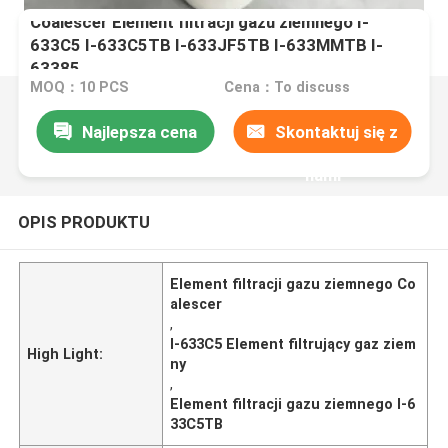
Coalescer Element filtracji gazu ziemnego I-
633C5 I-633C5TB I-633JF5TB I-633MMTB I-
63385
MOQ：10 PCS
Cena：To discuss
Najlepsza cena
Skontaktuj się z
nami
OPIS PRODUKTU
Element filtracji gazu ziemnego Co
alescer
,
I-633C5 Element filtrujący gaz ziem
High Light:
ny
,
Element filtracji gazu ziemnego I-6
33C5TB