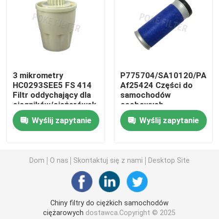
element filtrujący ze stali nierdzewnej
Element filtra gazu
3 mikrometry
P775704/SA10120/PA36
HC0293SEE5 FS 414
Af25424 Części do
Wkład filtra oleju napędowego
Filtr oddychający dla
samochodów
ciągników/ciężarówek
osobowych
Ciężarówki Diesel Filtr
Wkład filtra sprężarki powietrza
Wyślij zapytanie
Wyślij zapytanie
wkładu powietrza
Filtr elementu koalescencyjnego
Dom
O nas
Skontaktuj się z nami
Desktop Site
Wkład filtra przeciwpyłowego
Chiny filtry do ciężkich samochodów
Filtr wiązany żywicą
ciężarowych
dostawca.Copyright © 2025