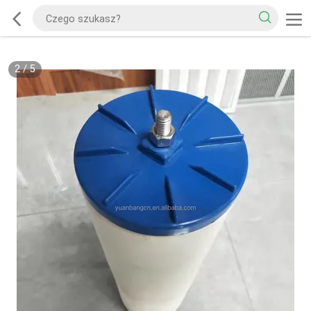
2
/
5