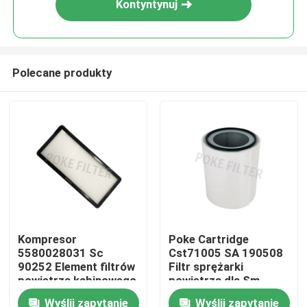
Kontyntynuj
Polecane produkty
Dom
Kompresor
Poke Cartridge
5580028031 Sc
Cst71005 SA 190508
O nas
90252 Element filtrów
Filtr sprężarki
powietrza kabinowego
powietrza dla Sm
4000
Wyślij zapytanie
Wyślij zapytanie
Łączność