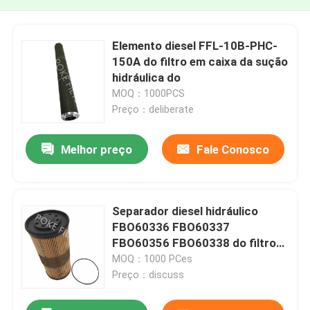
Elemento diesel FFL-10B-PHC-
150A do filtro em caixa da sução
hidráulica do
MOQ：1000PCS
Preço：deliberate
Melhor preço
Fale Conosco
Separador diesel hidráulico
FBO60336 FBO60337
FBO60356 FBO60338 do filtro
em caixa
MOQ：1000 PCes
Preço：discuss