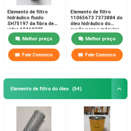
Elemento de filtro
Elemento de filtro
hidráulico fluido
11065673 7373884 do
SH75197 da fibra de
óleo hidráulico do
vidro 10469325
puxão para a máquina
SH75012 PT9330MPG
escavadora Engine
Melhor preço
Melhor preço
Fale Conosco
Fale Conosco
Elemento de filtro do óleo
(54)