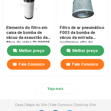
Elemento do filtro em
Filtro de ar pneumático
caixa de bomba de
F003 da bomba de
vácuo da exaustão da
vácuo da entrada
fibra de vidro PL00005
preliminar alta do
para a fábrica do
mícron customizável
Melhor preço
Melhor preço
alimento
Fale Conosco
Fale Conosco
Veja mais
Casa
Mapa do Site
Fale Conosco
Desktop Site