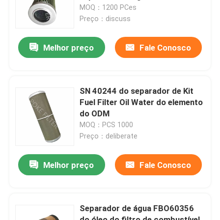
MOQ：1200 PCes
Preço：discuss
Produtos
Melhor preço
Fale Conosco
Vídeos
Elemento de filtro hidráulico
SN 40244 do separador de Kit
Fuel Filter Oil Water do elemento
do ODM
Elemento de filtro do óleo
MOQ：PCS 1000
Preço：deliberate
Elemento de filtro do combustível
Melhor preço
Fale Conosco
Elemento de filtro do ar
Separador de água FBO60356
Filtro em caixa de bomba de vácuo
do óleo do filtro de combustível