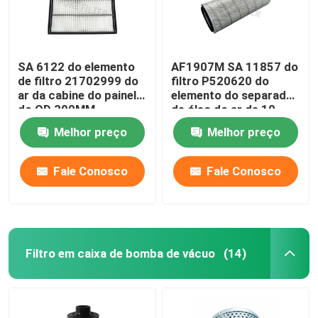
SA 6122 do elemento
AF1907M SA 11857 do
de filtro 21702999 do
filtro P520620 do
ar da cabine do painel
elemento do separador
do OD 300MM
de óleo do ar de 10
mícrons para o
Melhor preço
Melhor preço
equipamento de furo
Fale Conosco
Fale Conosco
Filtro em caixa de bomba de vácuo
(14)