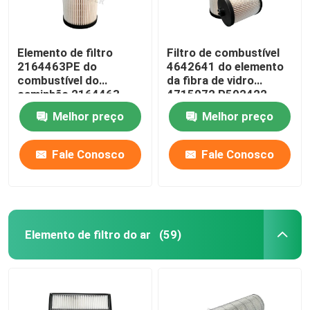
Elemento de filtro
Filtro de combustível
2164463PE do
4642641 do elemento
combustível do
da fibra de vidro
caminhão 2164463
4715072 P502422
2277129 2277129PE
Khh0534 Me301897
Melhor preço
Melhor preço
1852006 1852006PE
Me306305
Fale Conosco
Fale Conosco
Elemento de filtro do ar
(59)