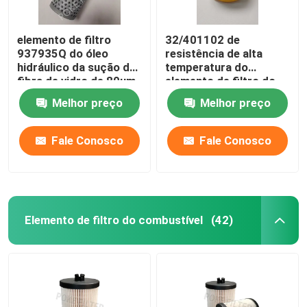
elemento de filtro
32/401102 de
937935Q do óleo
resistência de alta
hidráulico da sução da
temperatura do
fibra de vidro de 80um
elemento de filtro do
100um
separador de óleo de
Melhor preço
Melhor preço
NBR
Fale Conosco
Fale Conosco
Elemento de filtro do combustível
(42)