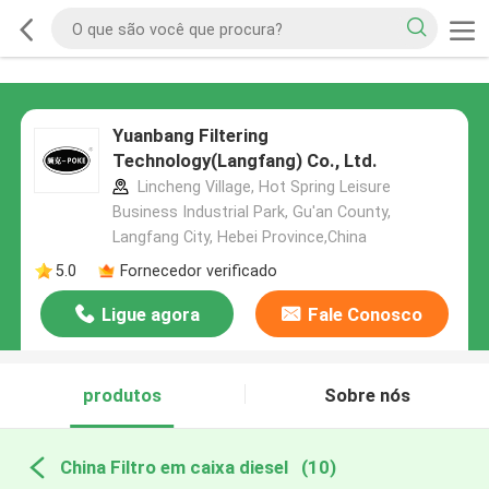
Yuanbang Filtering
Technology(Langfang) Co., Ltd.
Lincheng Village, Hot Spring Leisure
Business Industrial Park, Gu'an County,
Langfang City, Hebei Province,China
5.0
Fornecedor verificado
Ligue agora
Fale Conosco
produtos
Sobre nós
China Filtro em caixa diesel
(10)