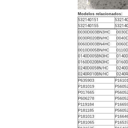
Modelos relacionados:
532140151
53214
532140155
53214
0030D003BN3HC
0030
0030R020BN/HC
0040
0060D003BN4HC
0060
0010D005BN/HC
0110
0140D005BN3HC
0140
0160D020BN3HC
0160
0240D0058N/HC
0240
0240R010BN/HC
0240
P635903
P1610
P181019
P5605
P017665
P5605
P606278
P5605
P119184
P1665
P181185
P5605
P181013
P1664
P181065
P1653