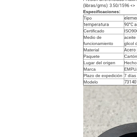
(libras/gms): 3.50/1596 <>
Especificaciones:
Tipo
elemen
temperatura
90°C a
Certificado
ISO90
Medio de
aceite
funcionamiento
glicol 
Material
Acero 
Paquete
Cartón
Lugar del origen
Hecho 
Marca
EMPU
Plazo de expedición
7 días
Modelo
73140