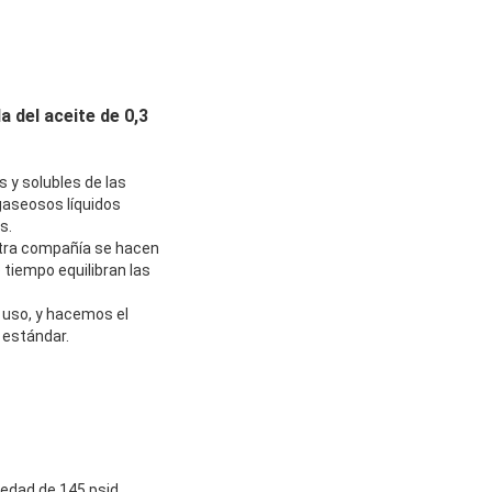
la del aceite de 0,3
s y solubles de las
 gaseosos líquidos
s.
estra compañía se hacen
o tiempo equilibran las
e uso, y hacemos el
 estándar.
iedad de 145 psid