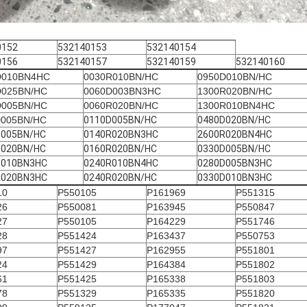
0152
532140153
532140154
0156
532140157
532140159
532140160
D010BN4HC
0030R010BN/HC
0950D010BN/HC
D025BN/HC
0060D003BN3HC
1300R020BN/HC
D005BN/HC
0060R020BN/HC
1300R010BN4HC
D005BN/HC
0110D005BN/HC
0480D020BN/HC
D005BN/HC
0140R020BN3HC
2600R020BN4HC
D020BN/HC
0160R020BN/HC
0330D005BN/HC
D010BN3HC
0240R010BN4HC
0280D005BN3HC
R020BN3HC
0240R020BN/HC
0330D010BN3HC
10
P550105
P161969
P551315
26
P550081
P163945
P550847
27
P550105
P164229
P551746
28
P551424
P163437
P550753
97
P551427
P162955
P551801
24
P551429
P164384
P551802
61
P551425
P165338
P551803
78
P551329
P165335
P551820