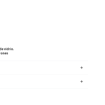
,
de vidrio
rones