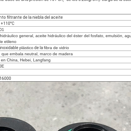
to filtrante de la niebla del aceite
 +110°C
01
 hidráulico general, aceite hidráulico del éster del fosfato, emulsión, ag
de etileno
inoxidable
plástico
de la
fibra de vidrio
 que embala neutral, marco de madera
en China, Hebei, Langfang
JE
16000