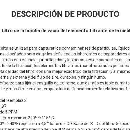
DESCRIPCIÓN DE PRODUCTO
o filtro de la bomba de vacío del elemento filtrante de la nieb
 aceite se utilizan para capturar los contaminantes de partículas, líquido
 gas, diseñadas para dirigir las deficiencias inherentes de separadores
a más con eficacia quitar líquidos y los aerosoles de corrientes del ga
cto de la filtración, los elementos filtrantes manufacturados por nu
ta calidad del filtro, con una mejor exactitud de la filtración, y al mism
terna y externa y del flujo de aire, durables, y ningún humo.
efuerzo para fijar el casquillo de extremo, que es más estable durant
rte y más firme en una temperatura de funcionamiento relativamente
el reemplazo:
 .97.
 de 5 PPM
iento máximo: 240º F/115º C
- 240ºF requieren a 4,5"” base del OD. Base del STD del filtro: 50 psid
: base de alta presión de 75 PSI (² de los 5.25kg/cm): carga de la suc