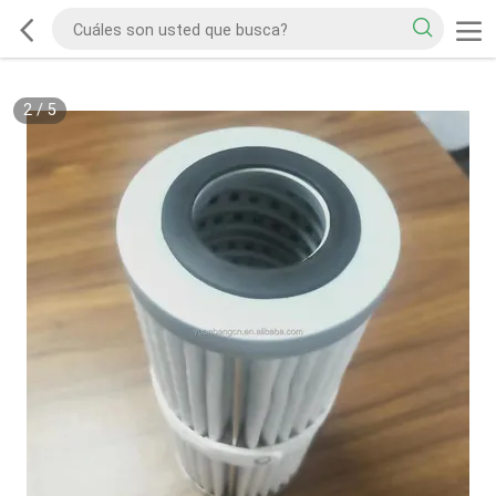
2
/
5