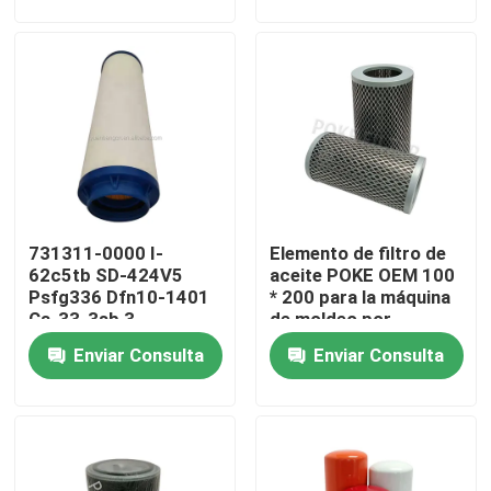
Productos
Vídeos
Elemento del filtro hydráulico
731311-0000 I-
Elemento de filtro de
Elemento filtrante de aceite
62c5tb SD-424V5
aceite POKE OEM 100
Psfg336 Dfn10-1401
* 200 para la máquina
Ca-33-3sb 3
de moldeo por
Elemento de filtro de combustible
Cartuchos de
inyección haitiana
Enviar Consulta
Enviar Consulta
enfriador Filtro de
MFR
separación de aceite y
agua
Elemento del filtro de aire
Cartucho de filtro de la bomba de vacío