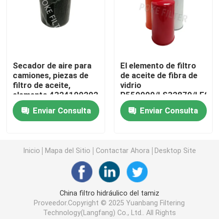
Elemento filtrante de acero inoxidable
elemento filtrante del gas
Secador de aire para
El elemento de filtro
camiones, piezas de
de aceite de fibra de
filtro de aceite,
vidrio
Cartucho de filtro diesel
elemento 4324100202
P559000/LS32879/LF900
1699132 3090288
Enviar Consulta
Enviar Consulta
piezas de repuesto
Cartucho de filtro del compresor de aire
174767 2992261
Filtro del elemento del aglutinador
Inicio
Mapa del Sitio
Contactar Ahora
Desktop Site
Cartucho de filtro del polvo
China filtro hidráulico del tamiz
Proveedor.Copyright © 2025 Yuanbang Filtering
Filtro consolidado de la resina
Technology(Langfang) Co., Ltd.. All Rights