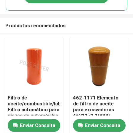
Productos recomendados
Inicio
Filtro de
462-1171 Elemento
aceite/combustible/lubrificante
de filtro de aceite
Filtro automático para
para excavadoras
Sobre nosotros
piezas de automóviles
4621171 10000-
Lf9032 So 10094
05598 11Q4-70211
Enviar Consulta
Enviar Consulta
Re572785 P550595
4627133 SO 11092
Contactos