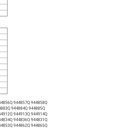
44856Q 944857Q 944858Q
4883Q 944884Q 944885Q
44912Q 944913Q 944914Q
44834Q 944836Q 944831Q
44853Q 944862Q 944865Q