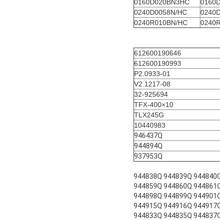
0160D020BN3HC
0160
0240D0058N/HC
0240
0240R010BN/HC
0240
612600190646
612600190993
P2.0933-01
V2.1217-08
32-925694
TFX-400×10
TLX245G
10440983
946437Q
944894Q
937953Q
944838Q 944839Q 944840
944859Q 944860Q 944861
944898Q 944899Q 944901
944915Q 944916Q 944917
944833Q 944835Q 944837