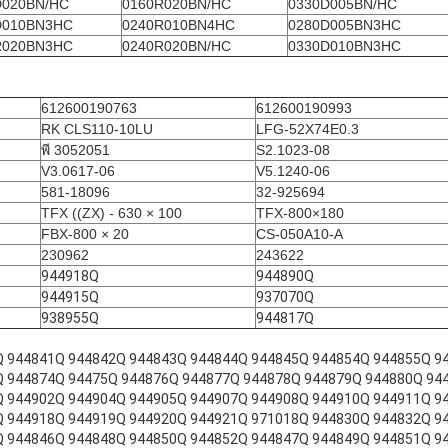
D020BN/HC
0160R020BN/HC
0330D005BN/HC
D010BN3HC
0240R010BN4HC
0280D005BN3HC
R020BN3HC
0240R020BN/HC
0330D010BN3HC
612600190763
612600190993
RK CLS110-10LU
LFG-52X74E0.3
พี 3052051
S2.1023-08
V3.0617-06
V5.1240-06
581-18096
32-925694
TFX ((ZX) - 630 × 100
TFX-800×180
FBX-800 × 20
CS-050A10-A
230962
243622
944918Q
944890Q
944915Q
937070Q
938955Q
944817Q
Q 944841Q 944842Q 944843Q 944844Q 944845Q 944854Q 944855Q 9
Q 944874Q 94475Q 944876Q 944877Q 944878Q 944879Q 944880Q 94
Q 944902Q 944904Q 944905Q 944907Q 944908Q 944910Q 944911Q 9
Q 944918Q 944919Q 944920Q 944921Q 971018Q 944830Q 944832Q 9
Q 944846Q 944848Q 944850Q 944852Q 944847Q 944849Q 944851Q 9