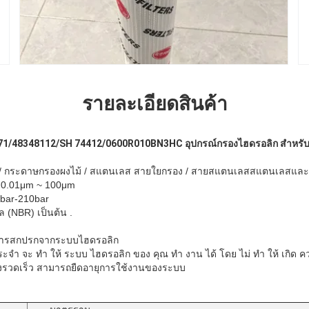
รายละเอียดสินค้า
3671/48348112/SH 74412/0600R010BN3HC
อุปกรณ์กรองไฮดรอลิก สําหรับเ
้ว / กระดาษกรองผงไม้ / สแตนเลส สายใยกรอง / สายสแตนเลสสแตนเลสและวั
: 0.01μm ~ 100μm
1bar-210bar
ีล (NBR) เป็นต้น .
สารสกปรกจากระบบไฮดรอลิก
ะจํา จะ ทํา ให้ ระบบ ไฮดรอลิก ของ คุณ ทํา งาน ได้ โดย ไม่ ทํา ให้ เกิด 
างรวดเร็ว สามารถยืดอายุการใช้งานของระบบ