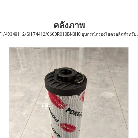
คลังภาพ
1/48348112/SH 74412/0600R010BN3HC อุปกรณ์กรองไฮดรอลิกสําหรับเค