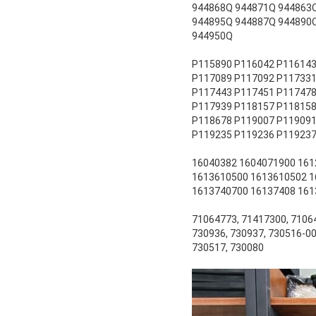
944868Q 944871Q 944863
944895Q 944887Q 944890
944950Q
P115890 P116042 P116143
P117089 P117092 P117331
P117443 P117451 P117478
P117939 P118157 P118158
P118678 P119007 P119091
P119235 P119236 P119237
16040382 1604071900 161
1613610500 1613610502 1
1613740700 16137408 161
71064773, 71417300, 71064
730936, 730937, 730516-00
730517, 730080