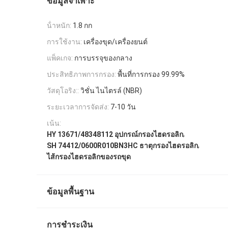
ข้อมูลจำเพาะ
น้ําหนัก:
1.8 กก
การใช้งาน:
เครื่องขุด/เครื่องยนต์
แพ็คเกจ:
การบรรจุของกลาง
ประสิทธิภาพการกรอง:
พื้นที่การกรอง 99.99%
วัสดุโอริง::
วิชั่น ไนไตรล์ (NBR)
ระยะเวลาการจัดส่ง:
7-10 วัน
เน้น:
,
HY 13671/48348112 อุปกรณ์กรองไฮดรอลิก
,
SH 74412/0600R010BN3HC ธาตุกรองไฮดรอลิก
ไส้กรองไฮดรอลิกของรถขุด
ข้อมูลพื้นฐาน
การชำระเงิน