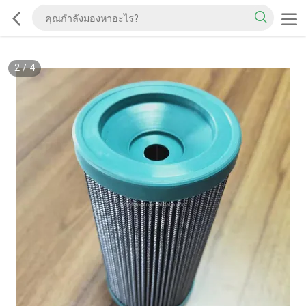
2
/
4