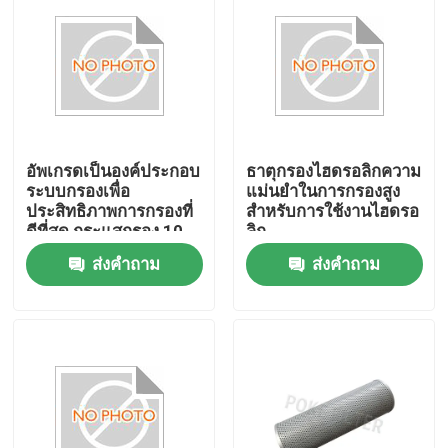
เกี่ยวกับเรา
ทัวร์โรงงาน
อัพเกรดเป็นองค์ประกอบ
ธาตุกรองไฮดรอลิกความ
ควบคุมคุณภาพ
ระบบกรองเพื่อ
แม่นยําในการกรองสูง
ประสิทธิภาพการกรองที่
สําหรับการใช้งานไฮดรอ
ดีที่สุด กระแสกรอง 10-
ลิก
ขอใบเสนอราคา
100 ลิตร/นาที
ส่งคำถาม
ส่งคำถาม
ประสิทธิภาพกรอง
99.99%
ไส้กรองไฮดรอลิก
ไส้กรองน้ำมัน
ไส้กรองน้ำมันเชื้อเพลิง