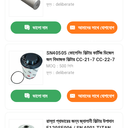
মূল্য：deliberate
আমাদের সম্পর্কে
ভালো দাম
আমাদের সাথে যোগাযোগ
কারখানা ভ্রমণ
করুন
মান নিয়ন্ত্রণ
SN40505 কোলেসিং ফিল্টার কার্টিজ ডিজেল
জল বিভাজক ফিল্টার CC-21-7 CC-22-7
MOQ：500 পিসি
উদ্ধৃতির জন্য আবেদন
মূল্য：deliberate
হাইড্রোলিক ফিল্টার উপাদান
ভালো দাম
আমাদের সাথে যোগাযোগ
তেল ফিল্টার উপাদান
করুন
রাস্তা প্যাভারের জন্য জ্বালানী ফিল্টার উপাদান
জ্বালানী ফিল্টার উপাদান
E120SF006 / SN 4001 TITAN