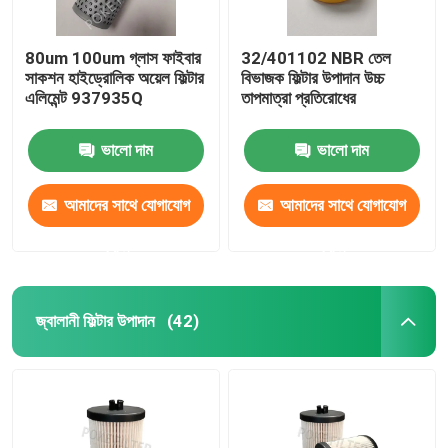
80um 100um গ্লাস ফাইবার
32/401102 NBR তেল
সাকশন হাইড্রোলিক অয়েল ফিল্টার
বিভাজক ফিল্টার উপাদান উচ্চ
এলিমেন্ট 937935Q
তাপমাত্রা প্রতিরোধের
ভালো দাম
ভালো দাম
আমাদের সাথে যোগাযোগ
আমাদের সাথে যোগাযোগ
করুন
করুন
জ্বালানী ফিল্টার উপাদান
(42)