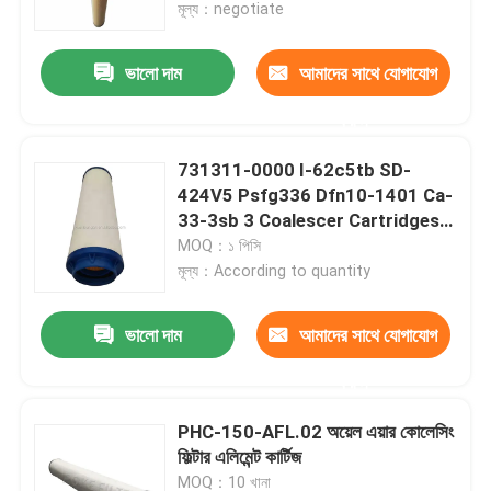
মূল্য：negotiate
ভালো দাম
আমাদের সাথে যোগাযোগ
করুন
731311-0000 I-62c5tb SD-
424V5 Psfg336 Dfn10-1401 Ca-
33-3sb 3 Coalescer Cartridges
তেল এবং জল পৃথকীকরণ ফিল্টার
MOQ：১ পিসি
মূল্য：According to quantity
ভালো দাম
আমাদের সাথে যোগাযোগ
বাড়ি
করুন
পণ্য
PHC-150-AFL.02 অয়েল এয়ার কোলেসিং
ফিল্টার এলিমেন্ট কার্টিজ
ভিডিও
MOQ：10 খানা