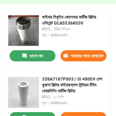
ফাইবার লিকুইড কোলেসার কার্টিজ ফিল্টার
এলিমেন্ট GCA5536K03V
MOQ：200 পিসিএস
মূল্য：deliberate
ভালো দাম
আমাদের সাথে যোগাযোগ
করুন
328A7187P003 / SI 48059 তেল
কুয়াশা ফিল্টার ফাইবারগ্লাস সিন্টারড টিউব
কোয়ালিসিং কার্টিজ ফিল্টার
MOQ：৫০ পিসি
মূল্য：deliberate