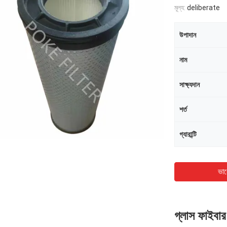
মূল্য:
deliberate
উপাদান
নাম
সাক্ষ্যদান
শর্ত
গ্যারান্টি
ভাল
গ্লাস ফাইবার 