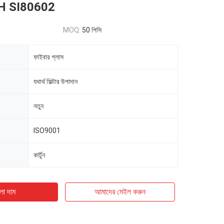
H SI80602
MOQ:
50 পিসি
ফাইবার গ্লাস
যথার্থ ফিল্টার উপাদান
নতুন
ISO9001
কার্টুন
ো দাম
আমাদের মেইল ​​করুন