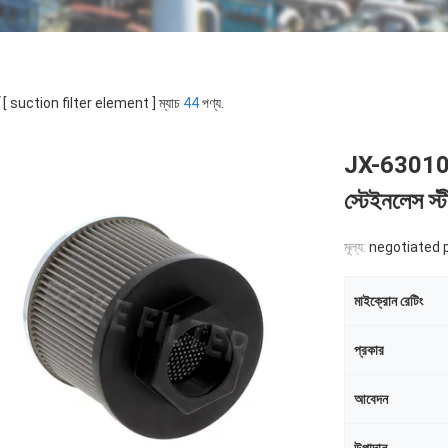
র্ড [ suction filter element ] ম্যাচ
44
পণ্য.
JX-6301
স্টেইনলেস স্
মূল্য:
negotiated 
মাইক্রোন রেটিং
প্রকার
আবেদন