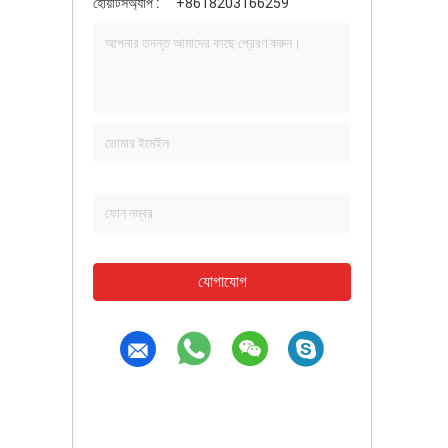
হোয়াটসঅ্যাপ :
+8618203166259
যোগাযোগ