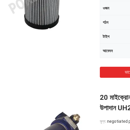
ওজন
গঠন
টাইপ
আবেদন
ভাল
20 মাইক্রোন 
উপাদান 
মূল্য:
negotiated 