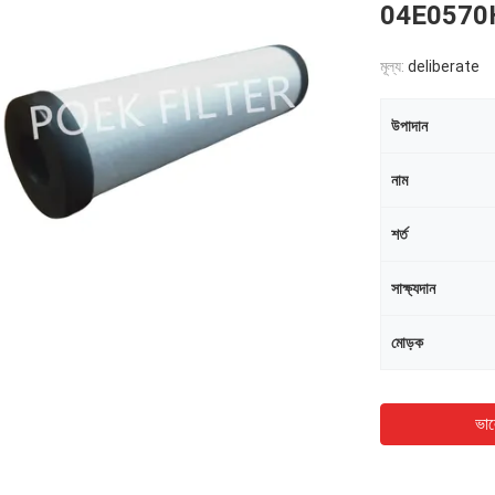
04E0570
মূল্য:
deliberate
উপাদান
নাম
শর্ত
সাক্ষ্যদান
মোড়ক
ভাল