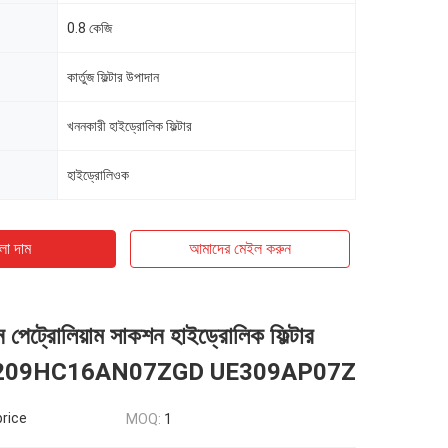
0.8 কেজি
কার্তুজ ফিল্টার উপাদান
খননকারী হাইড্রোলিক ফিল্টার
হাইড্রোলিওক
ো দাম
আমাদের মেইল ​​করুন
পেট্রোলিয়াম সাকশন হাইড্রোলিক ফিল্টার
UH209HC16AN07ZGD UE309AP07Z
price
MOQ:
1