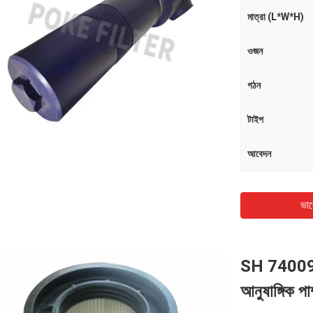
মাত্রা (L*W*H)
ওজন
গঠন
টাইপ
আবেদন
ভাল
SH 74009 SP
আনুষাঙ্গিক পা