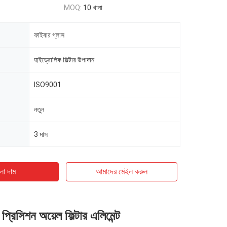
MOQ:
10 খানা
ফাইবার গ্লাস
হাইড্রোলিক ফিল্টার উপাদান
ISO9001
নতুন
3 মাস
ো দাম
আমাদের মেইল ​​করুন
প্রিসিশন অয়েল ফিল্টার এলিমেন্ট