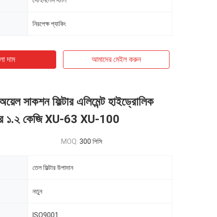
স্টেইনলেস স্টীল
নিরপেক্ষ প্যাকিং
ো দাম
আমাদের মেইল ​​করুন
 অয়েল সাকশন ফিল্টার এলিমেন্ট হাইড্রোলিক
িল্টার ১.২ কেজি XU-63 XU-100
MOQ:
300 পিসি
তেল ফিল্টার উপাদান
নতুন
ISO9001