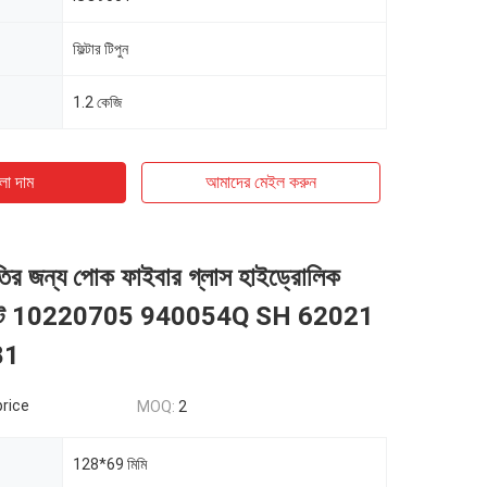
ফিল্টার টিপুন
1.2 কেজি
ো দাম
আমাদের মেইল ​​করুন
রপাতির জন্য পোক ফাইবার গ্লাস হাইড্রোলিক
লিমেন্ট 10220705 940054Q SH 62021
81
price
MOQ:
2
128*69 মিমি