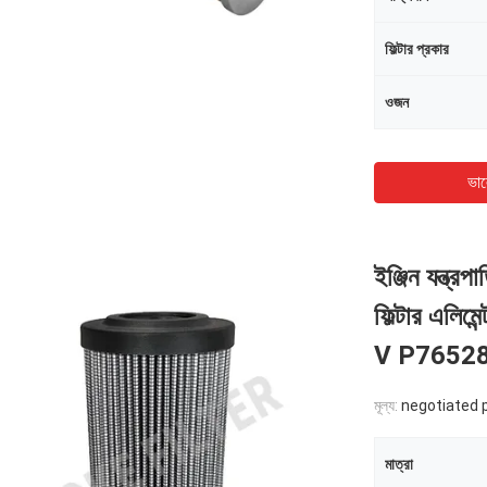
ফিল্টার প্রকার
ওজন
ভাল
ইঞ্জিন যন্ত্
ফিল্টার এ
V P7652
মূল্য:
negotiated 
মাত্রা