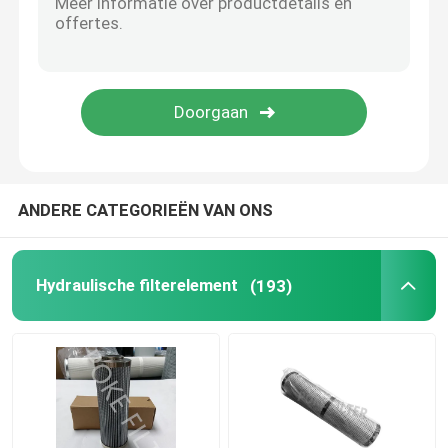
De Patroon van de stoffilter
Filter hars In entrepot
industriële HEPA-filter
ANDERE CATEGORIEËN VAN ONS
De Patroon van de glasvezelfilter
Hydraulische filterelement
(193)
het element van de waterfilter
Het Element van de kaarsfilter