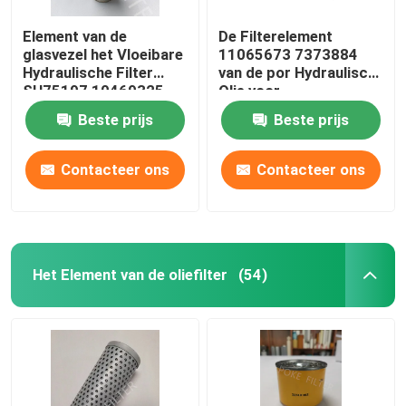
Element van de
De Filterelement
glasvezel het Vloeibare
11065673 7373884
Hydraulische Filter
van de por Hydraulisch
SH75197 10469325
Olie voor
SH75012 PT9330MPG
Graafwerktuig Engine
Beste prijs
Beste prijs
Contacteer ons
Contacteer ons
Het Element van de oliefilter
(54)