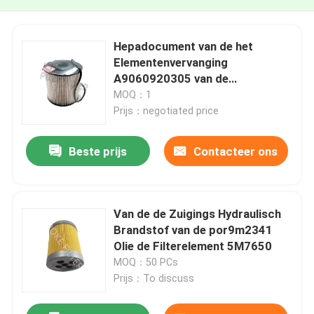
Hepadocument van de het
Elementenvervanging
A9060920305 van de
Brandstoffilter Sn 70154
MOQ：1
FF5380 voor Vrachtwagenauto
Prijs：negotiated price
Beste prijs
Contacteer ons
Van de de Zuigings Hydraulisch
Brandstof van de por9m2341
Olie de Filterelement 5M7650
MOQ：50 PCs
Prijs：To discuss