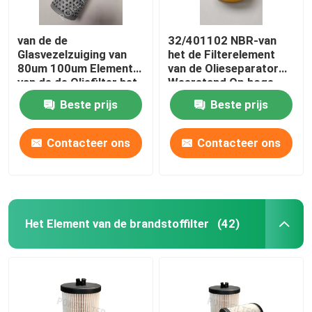
van de de
32/401102 NBR-van
Glasvezelzuiging van
het de Filterelement
80um 100um Element
van de Olieseparator
van de de Oliefilter het
Weerstand Op hoge
Hydraulische 937935Q
temperatuur
Beste prijs
Beste prijs
Contacteer ons
Contacteer ons
Het Element van de brandstoffilter
(42)