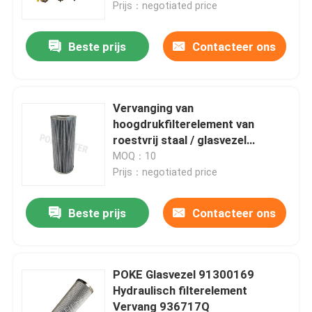
Prijs：negotiated price
Beste prijs
Contacteer ons
Vervanging van
hoogdrukfilterelement van
roestvrij staal / glasvezel
BG00209945
MOQ：10
Prijs：negotiated price
Beste prijs
Contacteer ons
Huis
Producten
POKE Glasvezel 91300169
Hydraulisch filterelement
Vervang 936717Q
Videos