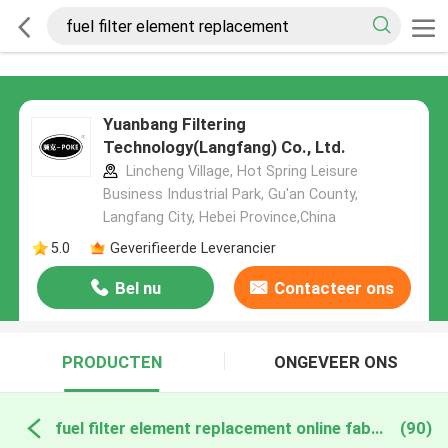
Yuanbang Filtering
Technology(Langfang) Co., Ltd.
Lincheng Village, Hot Spring Leisure
Business Industrial Park, Gu'an County,
Langfang City, Hebei Province,China
5.0
Geverifieerde Leverancier
Bel nu
Contacteer ons
PRODUCTEN
ONGEVEER ONS
fuel filter element replacement online fabricage
(90)