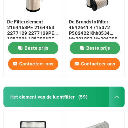
De Filterelement
De Brandstoffilter
2164463PE 2164463
4642641 4715072
2277129 2277129PE
P502422 Khh0534
1852006 1852006PE
Me301897 Me306305
van de
van het
Beste prijs
Beste prijs
vrachtwagenbrandstof
glasvezelelement
Contacteer ons
Contacteer ons
Het element van de luchtfilter
(59)