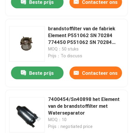
Beste prijs
Contacteer ons
brandstoffilter van de fabriek
Element P551062 SN 70284
774450 P551062 SN 70284
774450
MOQ：50 stuks
Prijs：To discuss
Beste prijs
Contacteer ons
7400454/Sn40898 het Element
van de brandstoffilter met
Waterseparator
MOQ：10
Prijs：negotiated price