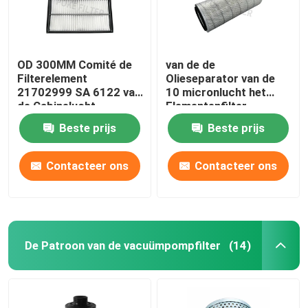
OD 300MM Comité de
van de de
Filterelement
Olieseparator van de
21702999 SA 6122 van
10 micronlucht het
de Cabinelucht
Elementenfilter
P520620 AF1907M SA
Beste prijs
Beste prijs
11857 voor het Boren
van Materiaal
Contacteer ons
Contacteer ons
De Patroon van de vacuümpompfilter
(14)