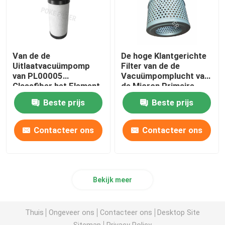
Van de de
De hoge Klantgerichte
Uitlaatvacuümpomp
Filter van de de
van PL00005
Vacuümpomplucht van
Glassfiber het Element
de Micron Primaire
van de de Filterpatroon
Opname Pneumatische
Beste prijs
Beste prijs
voor Voedselfabriek
F003
Contacteer ons
Contacteer ons
Bekijk meer
Thuis
Ongeveer ons
Contacteer ons
Desktop Site
Sitemap
Privacy Policy