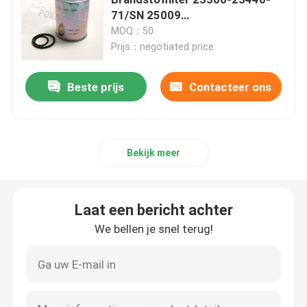
71/SN 25009
Brandstoffilterassemblage
MOQ：50
Het element van de luchtfilter
Prijs：negotiated price
De Patroon van de vacuümpompfilter
Beste prijs
Contacteer ons
Het Element van de roestvrij staalfilter
Bekijk meer
het element van de gasfilter
Laat een bericht achter
Diesel Filterpatroon
We bellen je snel terug!
De Filterpatroon van de luchtcompressor
De Filter van het samensmelterelement