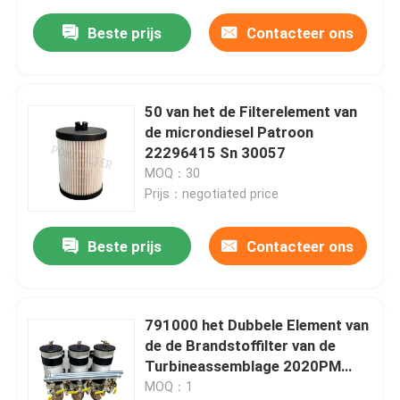
Beste prijs
Contacteer ons
50 van het de Filterelement van
de microndiesel Patroon
22296415 Sn 30057
MOQ：30
Prijs：negotiated price
Beste prijs
Contacteer ons
791000 het Dubbele Element van
de de Brandstoffilter van de
Turbineassemblage 2020PM
791000FHV30 771000MA
MOQ：1