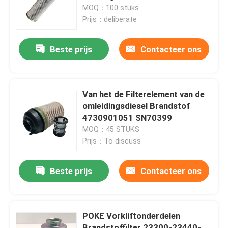
MOQ：100 stuks
Prijs：deliberate
Over ons
Beste prijs
Contacteer ons
Fabrieksrondleiding
Kwaliteitscontrole
Van het de Filterelement van de
omleidingsdiesel Brandstof
4730901051 SN70399
Een offerte aanvragen
MOQ：45 STUKS
Prijs：To discuss
Hydraulische filterelement
Beste prijs
Contacteer ons
Het Element van de oliefilter
POKE Vorkliftonderdelen
Het Element van de brandstoffilter
Brandstoffilter 23300-23440-