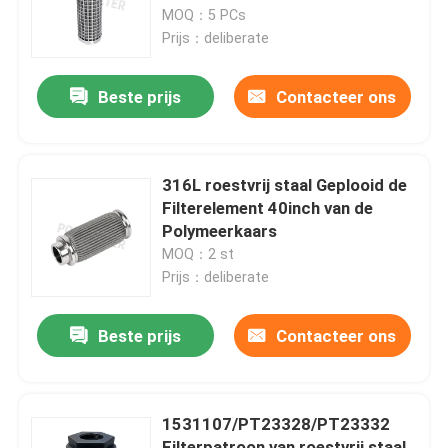
MOQ：5 PCs
Prijs：deliberate
Over ons
Beste prijs
Contacteer ons
Fabrieksrondleiding
Kwaliteitscontrole
316L roestvrij staal Geplooid de
Filterelement 40inch van de
Polymeerkaars
Een offerte aanvragen
MOQ：2 st
Prijs：deliberate
Hydraulische filterelement
Beste prijs
Contacteer ons
Het Element van de oliefilter
1531107/PT23328/PT23332
Het Element van de brandstoffilter
Filterpatroon van roestvrij staal