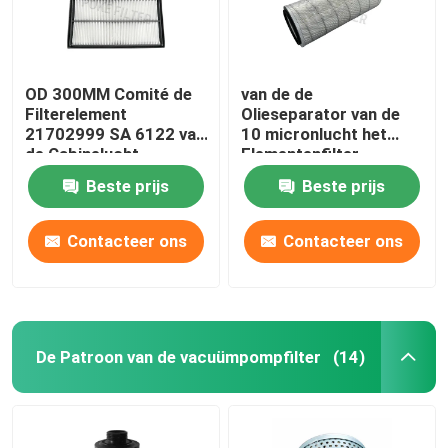
OD 300MM Comité de
van de de
Filterelement
Olieseparator van de
21702999 SA 6122 van
10 micronlucht het
de Cabinelucht
Elementenfilter
P520620 AF1907M SA
Beste prijs
Beste prijs
11857 voor het Boren
van Materiaal
Contacteer ons
Contacteer ons
De Patroon van de vacuümpompfilter
(14)