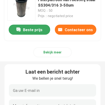
SS304/316 3-50um
MOQ：50
Het element van de luchtfilter
Prijs：negotiated price
De Patroon van de vacuümpompfilter
Beste prijs
Contacteer ons
Het Element van de roestvrij staalfilter
Bekijk meer
het element van de gasfilter
Laat een bericht achter
Diesel Filterpatroon
We bellen je snel terug!
De Filterpatroon van de luchtcompressor
De Filter van het samensmelterelement