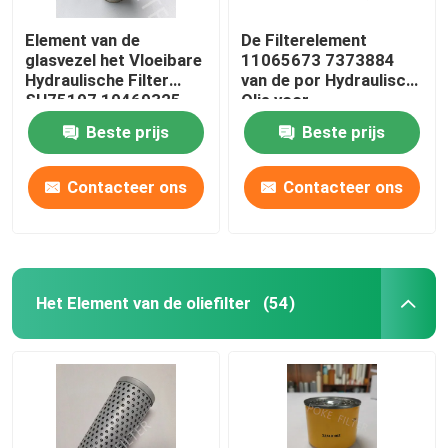
Element van de
De Filterelement
glasvezel het Vloeibare
11065673 7373884
Hydraulische Filter
van de por Hydraulisch
SH75197 10469325
Olie voor
SH75012 PT9330MPG
Graafwerktuig Engine
Beste prijs
Beste prijs
Contacteer ons
Contacteer ons
Het Element van de oliefilter
(54)