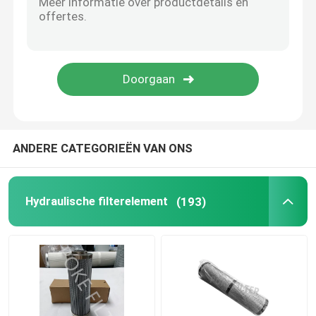
De Patroon van de stoffilter
Filter hars In entrepot
industriële HEPA-filter
ANDERE CATEGORIEËN VAN ONS
De Patroon van de glasvezelfilter
Hydraulische filterelement
(193)
het element van de waterfilter
Het Element van de kaarsfilter