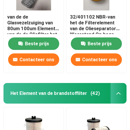
van de de
32/401102 NBR-van
Glasvezelzuiging van
het de Filterelement
80um 100um Element
van de Olieseparator
van de de Oliefilter het
Weerstand Op hoge
Hydraulische 937935Q
temperatuur
Beste prijs
Beste prijs
Contacteer ons
Contacteer ons
Het Element van de brandstoffilter
(42)