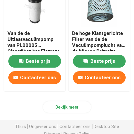
Van de de
De hoge Klantgerichte
Uitlaatvacuümpomp
Filter van de de
van PL00005
Vacuümpomplucht van
Glassfiber het Element
de Micron Primaire
van de de Filterpatroon
Opname Pneumatische
Beste prijs
Beste prijs
voor Voedselfabriek
F003
Contacteer ons
Contacteer ons
Bekijk meer
Thuis
Ongeveer ons
Contacteer ons
Desktop Site
Sitemap
Privacy Policy