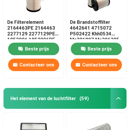
De Filterelement
De Brandstoffilter
2164463PE 2164463
4642641 4715072
2277129 2277129PE
P502422 Khh0534
1852006 1852006PE
Me301897 Me306305
van de
van het
Beste prijs
Beste prijs
vrachtwagenbrandstof
glasvezelelement
Contacteer ons
Contacteer ons
Het element van de luchtfilter
(59)