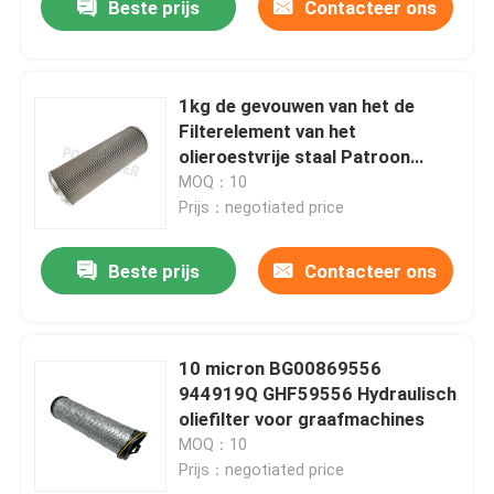
Beste prijs
Contacteer ons
1kg de gevouwen van het de
Filterelement van het
olieroestvrije staal Patroon
HC8300FOM16H
MOQ：10
HC8300FOR16H
Prijs：negotiated price
Beste prijs
Contacteer ons
10 micron BG00869556
944919Q GHF59556 Hydraulisch
oliefilter voor graafmachines
MOQ：10
Prijs：negotiated price