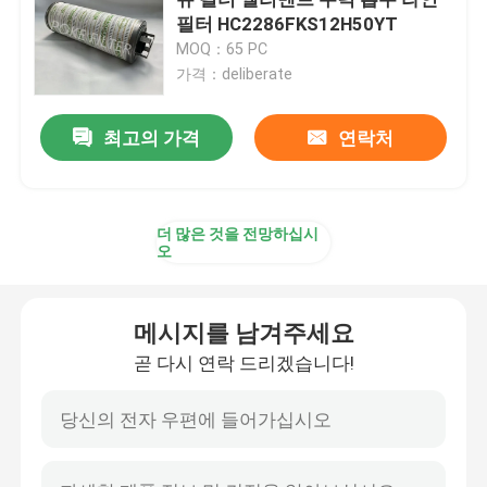
필터 HC2286FKS12H50YT
MOQ：65 PC
공기 필터 원소
가격：deliberate
진공 펌프 필터 캐트리지
최고의 가격
연락처
스테인레스 강 필터 엘리멘트
더 많은 것을 전망하십시
오
가스 필터 요소
메시지를 남겨주세요
디젤 필터 카트리지
곧 다시 연락 드리겠습니다!
공기 압축기 필터 캐트리지
코울레서 요소 필터