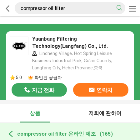
Yuanbang Filtering
Technology(Langfang) Co., Ltd.
Lincheng Village, Hot Spring Leisure
Business Industrial Park, Gu'an County,
Langfang City, Hebei Province,중국
5.0
확인된 공급자
지금 전화
연락처
상품
저희에 관하여
compressor oil filter 온라인 제조
(165)