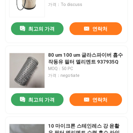
가격：To discuss
회사 소개
최고의 가격
연락처
공장 견학
품질 관리
80 um 100 um 글라스파이버 흡수
작동유 필터 엘리멘트 937935Q
MOQ：50 PC
조회를 요청하다
가격：negotiate
유압 여과기 요소
최고의 가격
연락처
오일 여과기 엘리멘트
10 마이크론 스테인레스 강 윤활
연료 필터 요소
유 필터 엘리멘트 수력 흡수 라인