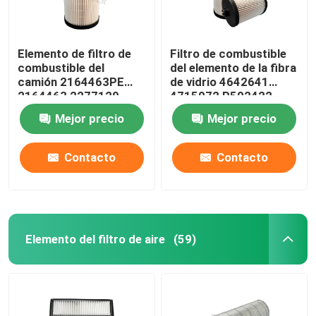
Elemento de filtro de
Filtro de combustible
combustible del
del elemento de la fibra
camión 2164463PE
de vidrio 4642641
2164463 2277129
4715072 P502422
2277129PE 1852006
Khh0534 Me301897
Mejor precio
Mejor precio
1852006PE
Me306305
Contacto
Contacto
Elemento del filtro de aire
(59)