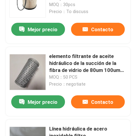
MOQ：30pcs
Precio：To discuss
Sobre nosotros
Mejor precio
Contacto
Tour por la fábrica
Control de calidad
elemento filtrante de aceite
hidráulico de la succión de la
fibra de vidrio de 80um 100um
Solicitar presupuesto
937935Q
MOQ：50 PCS
Precio：negotiate
Elemento del filtro hydráulico
Mejor precio
Contacto
Elemento filtrante de aceite
Línea hidráulica de acero
Elemento de filtro de combustible
inoxidable filtro