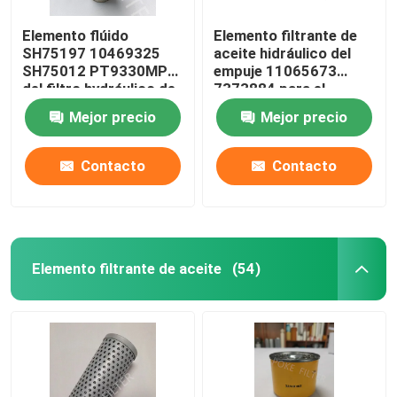
Elemento flúido
Elemento filtrante de
SH75197 10469325
aceite hidráulico del
SH75012 PT9330MPG
empuje 11065673
del filtro hydráulico de
7373884 para el
la fibra de vidrio
excavador Engine
Mejor precio
Mejor precio
Contacto
Contacto
Elemento filtrante de aceite
(54)