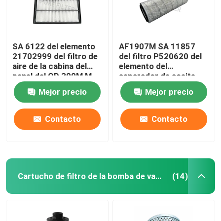
SA 6122 del elemento
AF1907M SA 11857
21702999 del filtro de
del filtro P520620 del
aire de la cabina del
elemento del
panel del OD 300M M
separador de aceite
del aire de 10 micrones
Mejor precio
Mejor precio
para el equipo de
perforación
Contacto
Contacto
Cartucho de filtro de la bomba de vacío
(14)