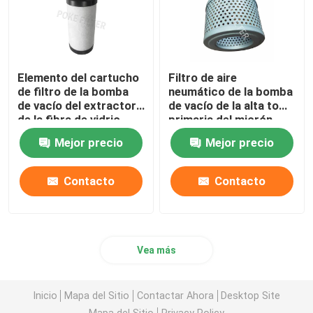
Elemento del cartucho
Filtro de aire
de filtro de la bomba
neumático de la bomba
de vacío del extractor
de vacío de la alta toma
de la fibra de vidrio
primaria del micrón
PL00005 para la
F003 adaptable
Mejor precio
Mejor precio
fábrica de la comida
Contacto
Contacto
Vea más
Inicio
Mapa del Sitio
Contactar Ahora
Desktop Site
Mapa del Sitio
Privacy Policy