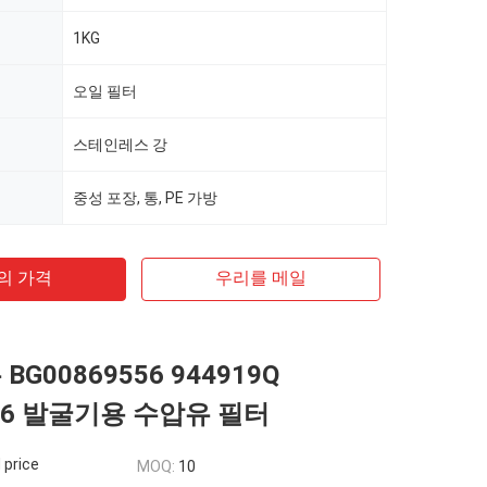
1KG
오일 필터
스테인레스 강
중성 포장, 통, PE 가방
의 가격
우리를 메일
BG00869556 944919Q
556 발굴기용 수압유 필터
 price
MOQ:
10