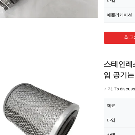
타입
애플리케이션
최고
스테인레스
임 공기
가격:
To discus
재료
타입