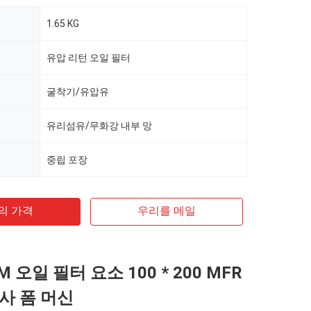
1.65 KG
유압 리턴 오일 필터
굴착기/유압유
유리섬유/무화강 내부 망
중립 포장
의 가격
우리를 메일
M 오일 필터 요소 100 * 200 MFR
사 폼 머신