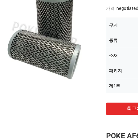
가격:
negotiated
무게
종류
소재
패키지
제1부
최고
POKE A