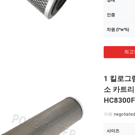
상태
인증
차원 (l*w*h)
최고
1 킬로그
소 카트리지
HC8300
가격:
negotiated
사이즈