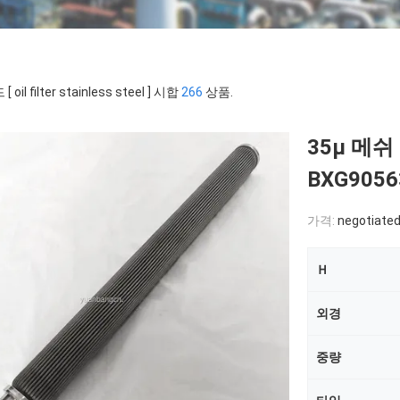
 oil filter stainless steel ] 시합
266
상품.
35μ 메
BXG9056
가격:
negotiated
Ｈ
외경
중량