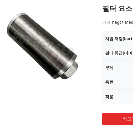
필터 요소
가격:
negotiated
차압 저항(bar)
필터 등급(마
무게
종류
적용
최고