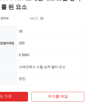
 롤 된 요소
 price
MOQ:
10
30
이크로미터)
200
0.36KG
스테인레스 스틸 상처 필터 요소
엔진
의 가격
우리를 메일