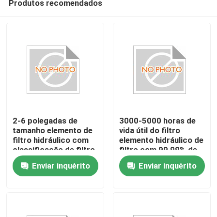
Produtos recomendados
2-6 polegadas de
3000-5000 horas de
tamanho elemento de
vida útil do filtro
filtro hidráulico com
elemento hidráulico de
classificação de filtro
filtro com 99,99% de
Casa
1-100 Micron
eficiência e fibra de
Enviar inquérito
Enviar inquérito
vidro
Quem Somos
Contatos