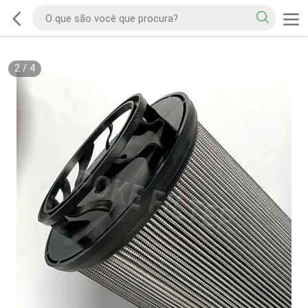
2
/
4